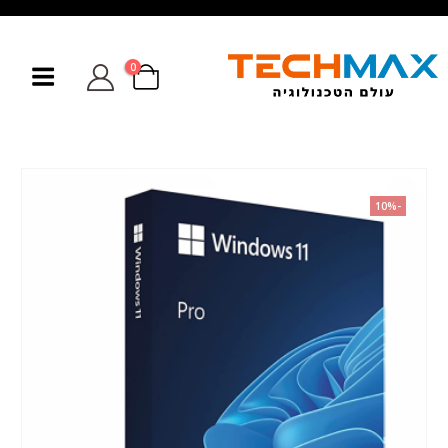
0
-10%