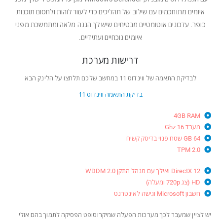
איומים מתוחכמים עם שילוב של תהליכים כדי לעזור לזהות ולחסום תוכנות
כופר. עדכונים אוטומטיים מבטיחים שיש לך הגנה מלאה ומתמשכת מפני
איומים נוכחיים ועתידיים.
דרישות מערכת
לבדיקת התאמה של ווינדוס 11 במחשב שלכם תלחצו על הלינק הבא
בדיקת התאמה ווינדוס 11
4GB RAM
מעבד 16 Ghz
64 GB שטח פנוי בדיסק קשיח
TPM 2.0
DirectX 12 ואילך עם מנהל התקן WDDM 2.0
HD (צג 720p ומעלה)
חשבון Microsoft וגישה לאינטרנט
יש לציין שמעבר לכך מערכות הפעלה שמיקרוסופט הפסיקה לתמוך בהם אולי