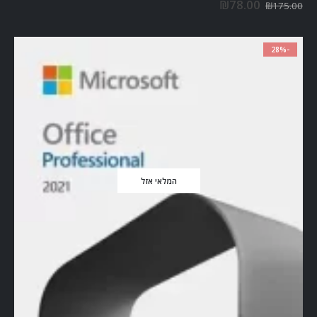
₪
78.00
₪
175.00
-28%
המלאי אזל