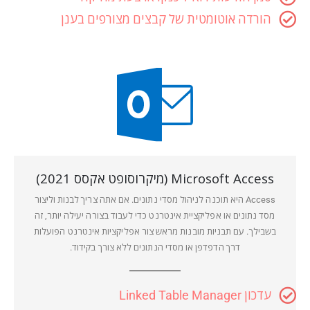
הורדה אוטומטית של קבצים מצורפים בענן
כל מה שמקצוען צריך, הכל בחבילה אחת - זה אופיס פרו פלוס 2021.
Microsoft Access (מיקרוסופט אקסס 2021)
Access היא תוכנה לניהול מסדי נתונים. אם אתה צריך לבנות וליצור
מסד נתונים או אפליקציית אינטרנט כדי לעבוד בצורה יעילה יותר, זה
בשבילך. עם תבניות מובנות מראש צור אפליקציות אינטרנט הפועלות
דרך הדפדפן או מסדי הנתונים ללא צורך בקידוד.
עדכון Linked Table Manager