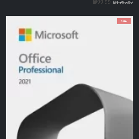
₪
99.99
₪
1,995.00
-28%