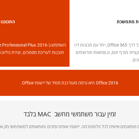
התכוננו ל
אופיס לבית ולעסק 2016 כולל רבות מהתכונות שפורסמו בעבר דרך Office 365, יחד עם תכונות דיו
נימציה חדשות ב-PowerPoint כולל פונקציית מורף וזום, ונוסחאות ותרשימים
תוכנות לעריכת מסמכים, יצירת גיליונ
Office 2016 היא גרסה מעודכנת תמיד של יישומי Office.
זמין עבור משתמשי מחשב MAC בלבד
ס מותאמים אישית לכל פלטפורמה. יישומי אופיס זמינים ומותאמים למשתמשי מק אפל (Mac