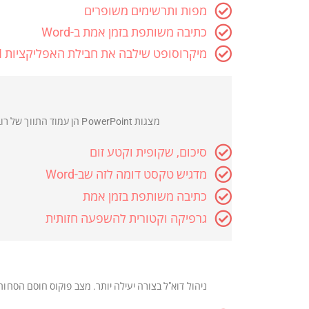
מפות ותרשימים משופרים
כתיבה משותפת בזמן אמת ב-Word
מיקרוסופט שילבה את חבילת האפליקציות Power BI שלה ב-Excel
מצגות PowerPoint הן עמוד התווך של רוב המצגות העסקיות. עם PowerPoint, משתמשים יכולים ליצור מצגות משפיעות ואיכותיות יותר בעזרת תכונות משופרות כגון:
סיכום, שקופית וקטע זום
מדגיש טקסט דומה לזה שב-Word
כתיבה משותפת בזמן אמת
גרפיקה וקטורית להשפעה חזותית
ניהול דוא"ל בצורה יעילה יותר. מצב פוקוס חוסם הסחות דעת ומציב את התוכן שלך בראש ובמרכז. ו-Inbox