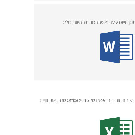
Microsoft Excel היא תוכנת הגיליון האלקטרוני המפורסמת ביותר מזה שנים רבות. הוא מספק את כל הכלים הדרושים ליצירת גרפים וביצוע חישובים מורכבים. Excel של Office 2016 שדרג את חוויית