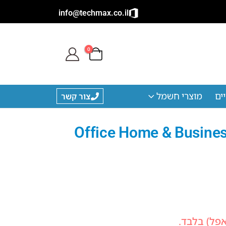
info@techmax.co.il
0
ים
מוצרי חשמל
צור קשר
יס לבית ולעסק 2016 ל-מק / Office Home & Business