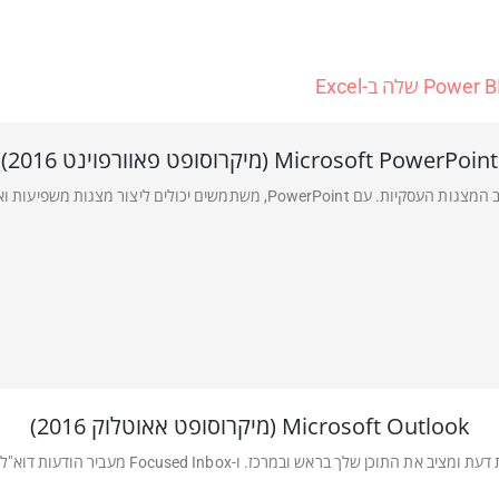
Microsoft PowerPoint (מיקרוסופט פאוורפוינט 2016)
Microsoft Outlook (מיקרוסופט אאוטלוק 2016)
Focused  מעביר הודעות דוא"ל פחות חשובות מהדרך - כך שתוכל לגשת ישירות לעסק.