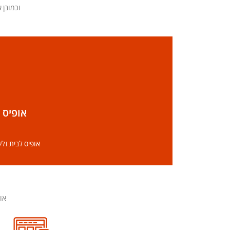
וכמובן אצלנו בTech Max טכנאי מיקרוספט המוס
אופיס לבית ולעסק 016
אופיס לבית ולעסק 2016 מספק תכונות באפליקציות שונות כדי לעזור למשתמשים ליצור
אופיס לבית