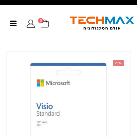
0
-29%