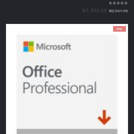
out of 5
5.00
₪
1,850.00
₪
2,561.00
-95%