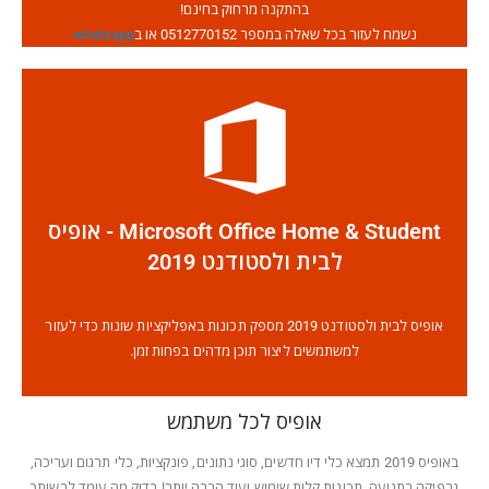
בהתקנה מרחוק בחינם!
נשמח לעזור בכל שאלה במספר 0512770152 או ב
whatsapp
Microsoft Office Home & Student - אופיס
לבית ולסטודנט 2019
אופיס לבית ולסטודנט 2019 מספק תכונות באפליקציות שונות כדי לעזור
למשתמשים ליצור תוכן מדהים בפחות זמן.
אופיס לכל משתמש
באופיס 2019 תמצא כלי דיו חדשים, סוגי נתונים, פונקציות, כלי תרגום ועריכה,
גרפיקה בתנועה, תכונות קלות שימוש ועוד הרבה יותר! בדוק מה עומד לרשותך