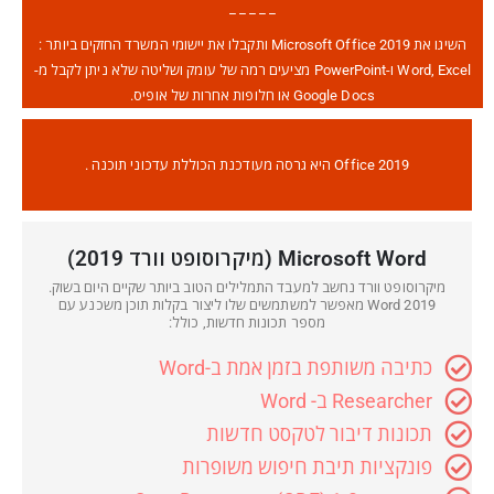
_ _ _ _ _
השיגו את Microsoft Office 2019 ותקבלו את יישומי המשרד החזקים ביותר :
Word, Excel ו-PowerPoint מציעים רמה של עומק ושליטה שלא ניתן לקבל מ-
Google Docs או חלופות אחרות של אופיס.
Office 2019 היא גרסה מעודכנת הכוללת עדכוני תוכנה .
Microsoft Word (מיקרוסופט וורד 2019)
מיקרוסופט וורד נחשב למעבד התמלילים הטוב ביותר שקיים היום בשוק.
Word 2019 מאפשר למשתמשים שלו ליצור בקלות תוכן משכנע עם
מספר תכונות חדשות, כולל:
כתיבה משותפת בזמן אמת ב-Word
Researcher ב- Word
תכונות דיבור לטקסט חדשות
פונקציות תיבת חיפוש משופרות