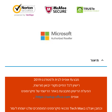
תיאור
מבצע!! אופיס לבית ולסטודנט 2019
רישיון לכל החיים מקורי יבואן מורשה!,
הפעלת הרישיון מתבצעת באתר הרישמי של מיקרוסופט
אופיס
https://setup.office.com/
,
וכמובן אצלנו בTech Max טכנאי מיקרוספט המוסמכים שלנו ישמחו לעזור