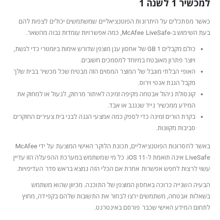
למכשיר 1 לשנה 1
כאשר מסתכלים על היתרונות הפוטנציאליים שמשתמשים יכולים לצפות להם
בעת השימוש ב-McAfee LiveSafe, כמה אפשרויות עומדות גבוה מהשאר.
כולם מקבלים 1 GB של אחסון ענן מוצפן שדורש אימות ביומטרי כדי לגשת,
ויוצר פתרון מאובטח במיוחד למסמכים חשובים.
האופי הבלתי מוגבל של המוצר המסוים הזה מבטיח שכל מכשיר בבית שלך
מקבל הגנת אנטי וירוס.
קונסולת ניהול אבטחה מקיפה זמינה לאיתור מרחוק, לנעול או למחוק את
המידע ממכשיר נייד שנגנב או אבד.
בקרת הורים זמינה כדי לספק כמה אמצעי הגנה לבני בית צעירים החוקרים
סביבות מקוונות.
באשר לחסרונות הפוטנציאליים, תכונת הלוקר האישי המוצעת על ידי McAfee
LiveSafe אינה תואמת ל-iOS 11. כל מי שמשתמש במערכת ההפעלה הזו עדיין
עשוי לרצות לחפש אפשרות אחרת אם הכלי הזה נמצא בראש סדר העדיפויות.
הבעיה השנייה כרוכה באחסון המוצפן של התוכנה. מכיוון שהוא משתמש
בשאלות אבטחה, משתמשים ירצו לבחור את התשובות שלהם בקפידה, מחוץ
לתחום המידע האישי שכבר פורסם באינטרנט.