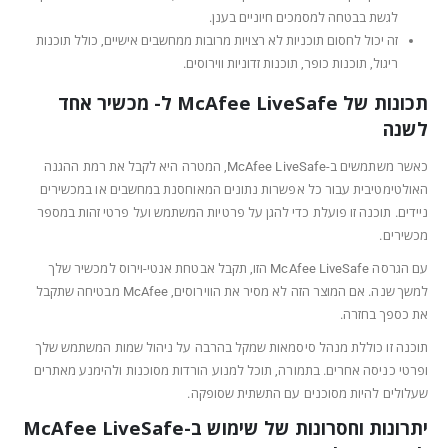
לגשת בבטחה למסמכים חיוניים בענן.
זה יכול לחסום תוכניות לא רצויות מרובות ממחשבים אישיים, כולל תוכנות
ריגול, תוכנות כופר, תוכנות זדוניות ווירוסים.
תכונות של McAfee LiveSafe ל- מכשיר אחד
לשנה
כאשר משתמשים ב-McAfee LiveSafe, המטרה היא לקבל את רמת ההגנה
האולטימטיבית עבור כל אפשרות נתונים המאוחסנת במחשבים או במכשירים
ניידים. תוכנה זו פועלת כדי להגן על פרטיות המשתמש ועל פרטי זהות במספר
מכשירים.
עם הגרסה McAfee LiveSafe הזו, תקבל אבטחת אנטי-וירוס למכשיר שלך
למשך שנה. אם המוצר הזה לא מסיר את הווירוסים, McAfee מבטיחה שתקבל
את כספך בחזרה.
תוכנה זו כוללת מנהל סיסמאות שמקל בהרבה על ניהול שמות המשתמש שלך
ופרטי כניסה אחרים. בתמורה, תוכל למנוע הורדות מסוכנות ולהימנע מאתרים
שעלולים להיות מסוכנים עם התשתית שסופקה.
יתרונות וחסרונות של שימוש ב-McAfee LiveSafe