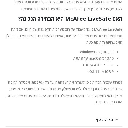
הורים מסוימים עשויים למצוא את אפשרויות השליטה קצת מביכות או קשות
לשימוש, אבל זה עדיין עדיף מכלום כאשר התקציב המשפחתי מצומצם.
האם McAfee LiveSafe היא הבחירה הנכונה?
McAfee LiveSafe נועד לעבוד על רוב מערכות ההפעלה של היום. אם אתה
משתמש במחשב או מכשיר נייד ישן יותר, עשויות להיות כמה בעיות תאימות. להלן
האפשרויות הזמינות כעת.
Windows 7, 8, 10 , 11
macOS X 10.10 עד 10.13.
אנדרואיד 4.0 עד 8.0.
iOS 9 עד iOS 11.
למרות שכמה חברות ניסו לשחזר את הצלחתה של מקאפי במתן אבטחה מקיפה
של הכל-באחד, רובן נכשלו. למרות שחלק מהתכונות אינן תואמות לכל מכשיר,
עדיין כדאי להשקיע בכלי המעשי והמשתלם הזה. אם יש לך מספר מכשירים להגן,
התוכנה הזו הגיונית.
מידע נוסף