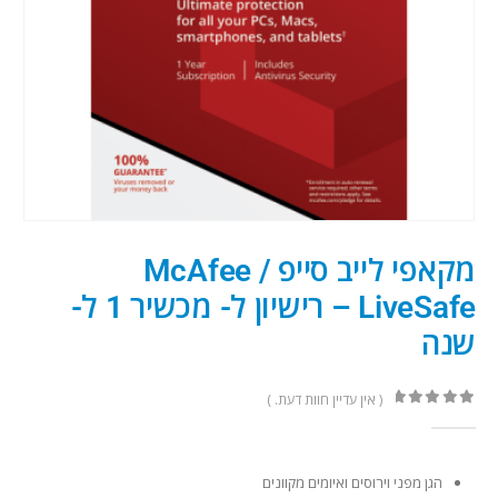
מקאפי לייב סייפ / McAfee
LiveSafe – רישיון ל- מכשיר 1 ל-
שנה
( אין עדיין חוות דעת. )
out of 5
0
הגן מפני וירוסים ואיומים מקוונים