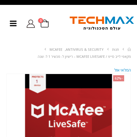
0
חנות
ANTIVIRUS & SECURITY
,
MCAFEE
מקאפי לייב סייפ / MCAFEE LIVESAFE – רישיון ל- מכשיר 1 ל- שנה
המלאי אזל
-62%