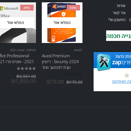
אודות
-28%
-55%
צור קשר
ם
החשבון שלי
המלאי אזל
המלאי אזל
AVAST
OFFICE
,
אופיס 2021
fice Professional
Avast Premium
Security 2024 - רישיון
2021 - אופיס פרו 2021
שנתי למחשב אחד
out of 5
5.00
₪
2,561.00
out of 5
0
₪
1,850.00
₪
78.00
₪
175.00