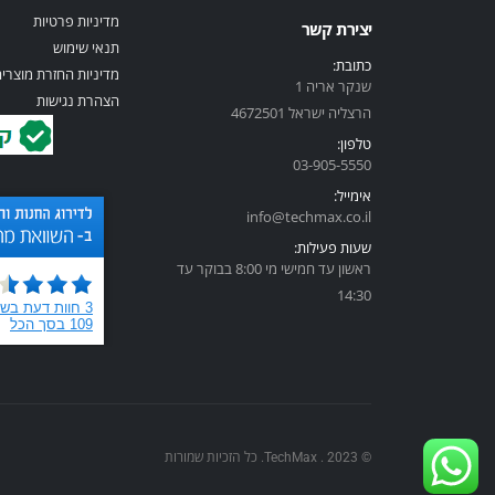
מדיניות פרטיות
יצירת קשר
תנאי שימוש
כתובת:
מדיניות החזרת מוצרי
שנקר אריה 1
הצהרת נגישות
הרצליה ישראל 4672501
טלפון:
03-905-5
550
אימייל:
info@techmax.co.il
שעות פעילות:
ראשון עד חמישי מי 8:00 בבוקר עד
14:30
© TechMax . 2023. כל הזכיות שמורות