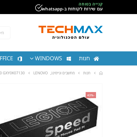
קנייה בטוחה
עם שירות לקוחות ב-whatsapp
חנות
WINDOWS
FFICE
חנות
מחשבים וגיימינג
,
LENOVO
0 GXY0K07130
-43%