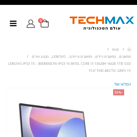
0
חנות
מחשבים
,
מחשבים ניידים
,
מחשבים וגיימינג
,
LENOVO
,
מבצע פורים
LENOVO IPS3 15 – 83EM0037IV IPS3 15 INTEL CORE I7-13620H 16GB 1TB SSD
15.6″ FHD ARCTIC GREY 1Y
המלאי אזל
-55%