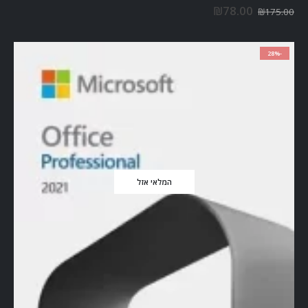
out of 5
0
₪
78.00
₪
175.00
-28%
המלאי אזל