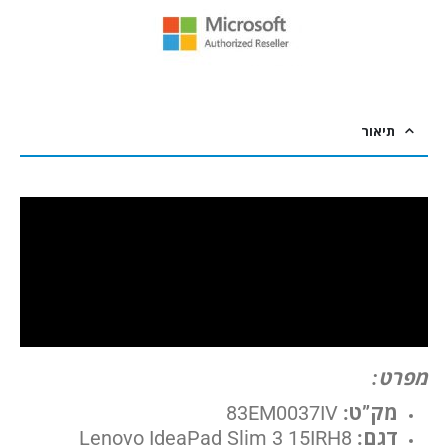
תיאור
מפרט:
מק”ט:
83EM0037IV
דגם:
L
enovo IdeaPad Slim 3 15IRH8