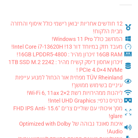
out of 5
0
12 חודשים אחריות יבואן רישמי כולל איסוף והחזרה
מבית הלקוח!
המחשב כולל Windows 11 Pro!
מעבד חזק במיוחד דור 13! Intel Core i7-13620H!
16GB RAM זיכרון מהיר : 16GB LPDDR5-4800!
זיכרון אחסון דיסק קשיח מהיר : 1TB SSD M.2 2242
PCIe 4.0×4 NVMe !
TÜV Rheinland מפחית אור הכחול למנוע עייפות
עיניים בשימוש ממושך!
ליהנות ממהירויות רשת Wi-Fi 6, 11ax 2×2!
כרטיס גרפי: Intel UHD Graphics!
מסך איכותי עם שוליים צרים 15.6″ FHD IPS Anti-
glare!
איכות סאונד גבוהה של Optimized with Dolby
Audio!