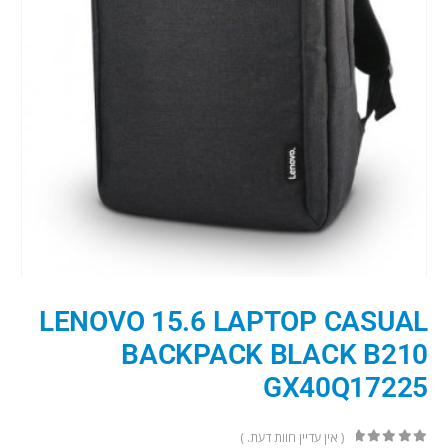
LENOVO 15.6 LAPTOP CASUAL
BACKPACK BLACK B210
GX40Q17225
( אין עדיין חוות דעת. )