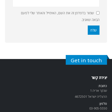
שמור בדפדפן זה את השם, האימייל והאתר שלי לפעם
הבאה שאגיב.
Get in touch
יצירת קשר
כתובת:
שנקר אריה 1
הרצליה ישראל 4672501
טלפון:
03-905-5
550