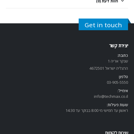
חוות דעת (0)
Get in touch
יצירת קשר
כתובת:
שנקר אריה 1
הרצליה ישראל 4672501
טלפון:
03-905-5
550
אימייל:
info@techmax.co.il
שעות פעילות:
ראשון עד חמישי מי 8:00 בבוקר עד 14:30
שירות לקוחות