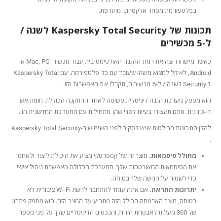
בפלטפורמת מסחר אלקטרוני מועדפת.
תכונות של Kaspersky Total Security לשנה /
ל-5 מכשירים
כאשר מישהו רוצה את רמת ההגנה האולטימטיבית עבור מכשירי Mac, PC או
Android, לא קל למצוא משהו שעובד עם כל פלטפורמה. עם Kaspersky Total
Security 1 לשנה / ל-5 מכשירים, תקבלו את האפשרות הזו.
הוא מספק מערכת הגנה דיגיטלית פשוטה לאחר ההתקנה הכוללת חומת אש
דו-כיוונית. אתם תעצורו בעיות לפני שהן מתחילות עם המערכת החדשנית הזו.
להלן התכונות הבולטות שיש לסקור לפני השימוש ב-Kaspersky Total Security
.
מחולל סיסמאות.
מוצר זה של קספרסקי מציע את היכולת ליצור ולאחסן
את הסיסמאות המאובטחות שלך. המערכת הכלולה מאפשרת ניהול אישי
כדי לשמור על הגישה שלך בטוחה.
יתרונות התראה.
אם אתה עומד להתחבר לרשת Wi-Fi ציבורית לא
בטוחה, מוצר האבטחה הכולל הזה מתריע על המצב הזה. הוא מספק פתרון
של 360 מעלות לאבטחת הזהות והנכסים הדיגיטליים שלך על פני מספר