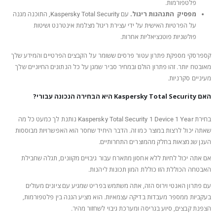
פלטפורמות.
מפסיק התנהגות ריגול.
עם Kaspersky Total Security, התוכנה מגנה
על הפרטיות האישית על ידי עצירת ריגול מצלמת אינטרנט ושיטות
פולשניות פוטנציאליות אחרות.
קספרסקי מספקת פתרון עטור פרסים ששומר על הקבצים הפרטיים והמידע שלך
מאובטח יותר. זהו פתרון הולם ובמחיר סביר שמגן על כל הנתונים החיוניים שלך
מעיניים סקרניות.
האם Kaspersky Total Security היא הבחירה הנכונה עבורי?
בחירת Kaspersky Total Security 1 Device 1 Year נותנת לך כמעט כל מה
שאתה יכול לרצות במוצר כמו זה. הדבר היחיד שחסר הוא האפשרויות מבוססות
הענן שנמצאות בחלק מהמוצרים התחרותיים.
אם אתה יכול לחיות ללא אחסון מתארח עבור גיבויים מקוונים, תגלה שחבילת
האבטחה הכוללת הזו כוללת המון תכונות ליהנות.
עם פתרון האנטי וירוס הזה, אתה משתמש בפריט שמגיע עם ציונים מעולים
בעקביות ממספר מעבדות בדיקה עצמאיות. הוא מציע הגנה בין פלטפורמות,
הצפנת קבצים, סיוע בגריסה ומערכת גיבוי לשחזור מהיר.