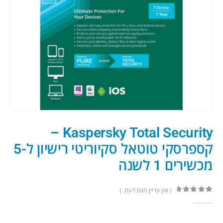
Kaspersky Total Security –
קספרסקי טוטאל סקיוריטי רישיון ל-5
מכשירים 1 לשנה
( אין עדיין חוות דעת. )
out of 5
0