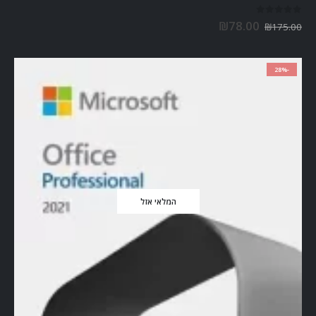
out of 5
0
₪
78.00
₪
175.00
-28%
המלאי אזל