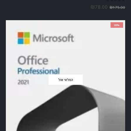
out of 5
0
₪
78.00
₪
175.00
-28%
המלאי אזל