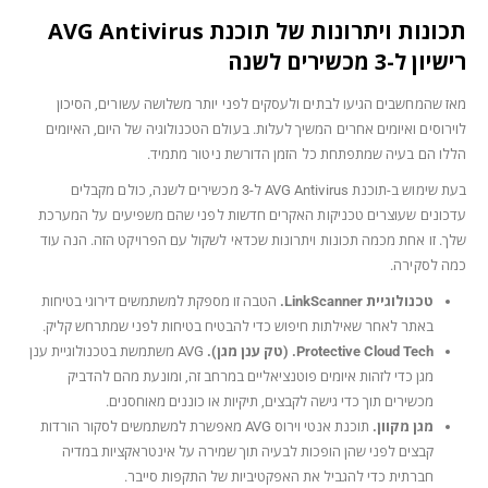
תכונות ויתרונות של תוכנת AVG Antivirus
רישיון ל-3 מכשירים לשנה
מאז שהמחשבים הגיעו לבתים ולעסקים לפני יותר משלושה עשורים, הסיכון
לוירוסים ואיומים אחרים המשיך לעלות. בעולם הטכנולוגיה של היום, האיומים
הללו הם בעיה שמתפתחת כל הזמן הדורשת ניטור מתמיד.
בעת שימוש ב-תוכנת AVG Antivirus ל-3 מכשירים לשנה, כולם מקבלים
עדכונים שעוצרים טכניקות האקרים חדשות לפני שהם משפיעים על המערכת
שלך. זו אחת מכמה תכונות ויתרונות שכדאי לשקול עם הפרויקט הזה. הנה עוד
כמה לסקירה.
טכנולוגיית LinkScanner.
הטבה זו מספקת למשתמשים דירוגי בטיחות
באתר לאחר שאילתות חיפוש כדי להבטיח בטיחות לפני שמתרחש קליק.
Protective Cloud Tech.
(טק ענן מגן).
AVG משתמשת בטכנולוגיית ענן
מגן כדי לזהות איומים פוטנציאליים במרחב זה, ומונעת מהם להדביק
מכשירים תוך כדי גישה לקבצים, תיקיות או כוננים מאוחסנים.
מגן מקוון.
תוכנת אנטי וירוס AVG מאפשרת למשתמשים לסקור הורדות
קבצים לפני שהן הופכות לבעיה תוך שמירה על אינטראקציות במדיה
חברתית כדי להגביל את האפקטיביות של התקפות סייבר.