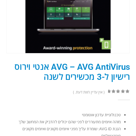
AVG – AVG AntiVirus אנטי וירוס
רישיון ל-3 מכשירים לשנה
( אין עדיין חוות דעת. )
out of 5
0
טכנולוגיית עדכון אוטומטי
מזהה איומים מתעוררים לפני שהם יכולים להדביק את המחשב שלך
הגנת AVG ID: שומרת עליך מפני איומים מקוונים ואיומים מקוונים
פוטנציאליים