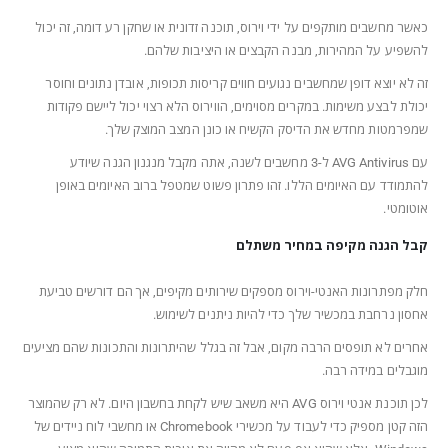
כאשר מחשבים מותקפים על ידי וירוס, תוכנה זדונית או שחקן רע דומה, זה יכול
להשפיע על המהירות, מבנה הקבצים או היציבות שלהם.
זה לא יוצא דופן שמחשבים נגועים חווים קריסות תכופות, אובדן נתונים וחוסר
יכולת לבצע משימות. במקרים מסוימים, הווירוס הלא רצוי יכול ליישם פקודות
שמפרמטות מחדש את הדיסק הקשיח או כונן המצב המוצק שלך.
עם AVG Antivirus ל-3 מחשבים לשנה, אתה מקבל מנגנון הגנה שיודע
להתמודד עם האיומים הללו. זהו פתרון פשוט שמטפל ברוב האיומים באופן
אוטומטי.
קבל הגנה מקיפה במחיר משתלם
חלק מפתרונות האנטי-וירוס מספקים שירותים מקיפים, אך הם דורשים טביעת
אחסון נרחבת במכשיר שלך כדי להיות ניתנים לשימוש.
אחרים לא תופסים הרבה מקום, אבל זה בגלל שהיתרונות והתכונות שהם מציעים
מוגבלים במידה רבה.
לכן תוכנת אנטי וירוס AVG היא משאב שיש לקחת בחשבון היום. לא רק שהמוצר
הזה קטן מספיק כדי לעבוד על מכשירי Chromebook או מחשבי לוח ניידים של