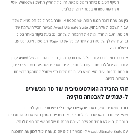
הניקוי הטובים ביותר הזמינים כעת. זה יכול להאיץ מחשב Windows איטי
תוך דקות ספורות בכמה לחיצות בלבד.
בין אם אתה רוצה הגנת חומת אש נוספת או עזרה בניהול כל הסיסמאות שלך
עבור חשבונות אלה בחוץ, Avast Ultimate Suite מציעה חבילה שלמה של
תכונות והטבות המקיימות את ההבטחות שלהם. גם בעת ביקור באתר בסיכון
גבוה, תהיה לך שליטה רבה יותר על כל אינטראקציה מבוססת אינטרנט עם
השילוב הזה.
אם כבר נתקלת בבעיות בגלל הורדות קודמות, חבילת התוכנה של Avast עדיין
עוזרת! זה יכול להתמודד עם חלונות קופצים מטרידים שמגיעים מסרגלי כלים,
תוכנות זדוניות ועוד. הוא מוצא בעיות במהירות כדי שתוכל להתמקד ברשימת
המטלות להיום.
זוהי החבילה האולטימטיבית של 10 מכשירים
ל-
שנתיים
לאבטחה מקיפה
רוב המחשבים מגיעים עם פונקציית ניקוי בכלי השירות לדיסק. למרות
שהאפשרות הזו מאפשרת לך למחוק קבצים זמניים, מטמון האינטרנט או תוכניות
מיותרות, היא לא תמיד מספקת רשימה פרטנית של מה שאתה רוצה לנהל.
עם Avast Ultimate Suite ל- מכשיר 1 ל-3 שנים, אתה יכול לכוון את התוכנה