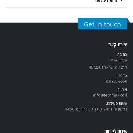
חוות דעת (0)
Get in touch
יצירת קשר
כתובת:
שנקר אריה 1
הרצליה ישראל 4672501
טלפון:
03-905-5
550
אימייל:
info@techmax.co.il
שעות פעילות:
ראשון עד חמישי מי 8:00 בבוקר עד 14:30
שירות לקוחות