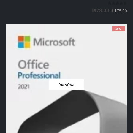
out of 5
0
₪
78.00
₪
175.00
-28%
המלאי אזל