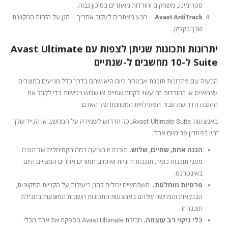
סטרימינג, משחקים והורדות מאתרים בסיכון גבוה.
Avast AntiTrack
– מנע מאתרים לעקוב אחריך – הגן על הזהות המקוונת
שלך בקליק.
יתרונות ותכונות שניתן לצפות עם Avast Ultimate
Suite ל-10 מחשבים ל-
שנתיים
הבעיה עם פתרונות תוכנת אבטחה כיום היא שהם בדרך כלל מגיעים במוצרים
עצמאיים או בהורדות. זה עשוי לקחת שתיים או שלוש רכישות כדי לקבל את
ההגנה הדרושה עבור הפעילויות המקוונות של האדם.
באמצעות Avast Ultimate Suite, כל הדרוש לשמירה על המחשב או הנייד שלך
זמין בפתרון פרימיום אחד.
הגנה אחת, שתיים, שלוש.
תוכנה זו מציעה רמה מקסימלית של הגנה
מפני תוכנות כופר, תוכנות זדוניות ואיומים חמורים אחרים המצויים היום
באינטרנט.
פרטיות מוחלטת.
משתמשים יכולים להגן ביעילות על הקניות המקוונות,
הבנקאות והגלישה שלהם באמצעות התכונות השונות המוצעות בחבילת
תוכנה זו.
כלי ניקוי רב עוצמה.
חבילת Avast Ultimate מספקת את אחד מכלי