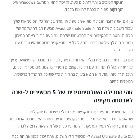
הניקוי הטובים ביותר הזמינים כעת. זה יכול להאיץ מחשב Windows איטי
תוך דקות ספורות בכמה לחיצות בלבד.
בין אם אתה רוצה הגנת חומת אש נוספת או עזרה בניהול כל הסיסמאות שלך
עבור חשבונות אלה בחוץ, Avast Ultimate Suite מציעה חבילה שלמה של
תכונות והטבות המקיימות את ההבטחות שלהם. גם בעת ביקור באתר בסיכון
גבוה, תהיה לך שליטה רבה יותר על כל אינטראקציה מבוססת אינטרנט עם
השילוב הזה.
אם כבר נתקלת בבעיות בגלל הורדות קודמות, חבילת התוכנה של Avast עדיין
עוזרת! זה יכול להתמודד עם חלונות קופצים מטרידים שמגיעים מסרגלי כלים,
תוכנות זדוניות ועוד. הוא מוצא בעיות במהירות כדי שתוכל להתמקד ברשימת
המטלות להיום.
זוהי החבילה האולטימטיבית של 5 מכשירים ל-שנה
לאבטחה מקיפה
רוב המחשבים מגיעים עם פונקציית ניקוי בכלי השירות לדיסק. למרות
שהאפשרות הזו מאפשרת לך למחוק קבצים זמניים, מטמון האינטרנט או תוכניות
מיותרות, היא לא תמיד מספקת רשימה פרטנית של מה שאתה רוצה לנהל.
עם Avast Ultimate Suite ל- מכשיר 1 ל-3 שנים, אתה יכול לכוון את התוכנה