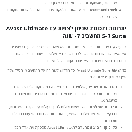
סטרימינג, משחקים והורדות מאתרים בסיכון גבוה.
Avast AntiTrack
– מנע מאתרים לעקוב אחריך – הגן על הזהות המקוונת
שלך בקליק.
יתרונות ותכונות שניתן לצפות עם Avast Ultimate
Suite ל-5 מחשבים ל- שנה
הבעיה עם פתרונות תוכנת אבטחה כיום היא שהם בדרך כלל מגיעים במוצרים
עצמאיים או בהורדות. זה עשוי לקחת שתיים או שלוש רכישות כדי לקבל את
ההגנה הדרושה עבור הפעילויות המקוונות של האדם.
באמצעות Avast Ultimate Suite, כל הדרוש לשמירה על המחשב או הנייד שלך
זמין בפתרון פרימיום אחד.
הגנה אחת, שתיים, שלוש.
תוכנה זו מציעה רמה מקסימלית של הגנה
מפני תוכנות כופר, תוכנות זדוניות ואיומים חמורים אחרים המצויים היום
באינטרנט.
פרטיות מוחלטת.
משתמשים יכולים להגן ביעילות על הקניות המקוונות,
הבנקאות והגלישה שלהם באמצעות התכונות השונות המוצעות בחבילת
תוכנה זו.
כלי ניקוי רב עוצמה.
חבילת Avast Ultimate מספקת את אחד מכלי