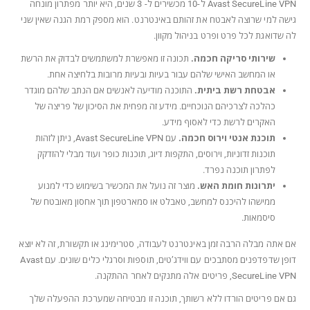
Avast SecureLine VPN ל-10 מכשירים ל- 3 שנים, היא יותר מפתרון מונחה
גישה למי שרוצה לאבטח את זהותם באינטרנט. הוא מספק רמת הגנה שאין שני
לה שדואגת לכל פרט ופרט בניהול מקוון.
שירותי סריקה חכמה.
תכונה זו מאפשרת למשתמשים לבדוק את הרשת
או המחשב האישי שלהם עבור בעיות ובעיות מרובות בלחיצה אחת.
אבטחת רשת ביתית.
התוכנה מודיעה לאנשים אם הנתב שלהם מוגדר
כהלכה לצרכיהם הנוכחיים. מידע זה מפחית את הסיכון של פריצה של
האקרים לרשת כדי לאסוף מידע.
תוכנת אנטי וירוס חכמה.
עם Avast SecureLine VPN, ניתן לזהות
תוכנות זדוניות, וירוסים, התקפות דיוג, תוכנות כופר ועוד מבלי להזדקק
לפתרון תוכנה נפרד.
יתרונות חומת האש.
מוצר זה נועל את המכשיר בשימוש כדי למנוע
ממישהו להיכנס למחשב, טאבלט או סמארטפון תוך אחסון מאובטח של
סיסמאות.
אם אתה מבלה הרבה זמן באינטרנט לעבודה, סטרימינג או תקשורת, זה לא יוצא
דופן שדפדפנים מסתבכים עם ווידג’טים, תוספות וסרגלי כלים שונים. עם Avast
SecureLine VPN, פריטים אלה מתנקים לאחר ההתקנה.
גם אם פריטים הורדו ללא רשותך, תוכנה זו מבטיחה שמערכת ההפעלה שלך