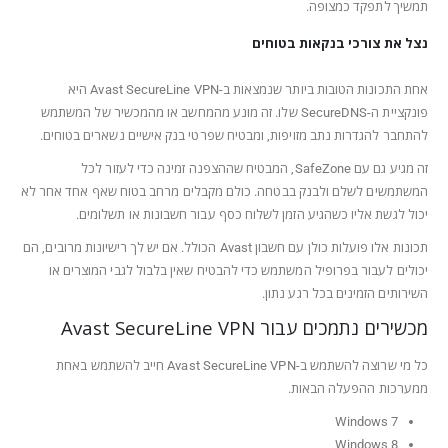
תמשיך לתפקד כמצופה.
נצל את צורכי בנקאות בטוחים
אחת התכונות הטובות ביותר שנמצאות ב-Avast SecureLine VPN היא
פונקציית ה-SecureDNS שלו. זה מונע מהמחשב או מהמכשיר של המשתמש
להתחבר להגדרות נתב מזויפות, ומבטיח שפרטי בנק אישיים נשארים בטוחים.
זה מגיע גם עם SafeZone, המבטיח שההצפנה זמינה כדי לעזור לכל
המשתמשים לשלם ולבנק בבטחה. כולם מקבלים מרחב בטוח שאף אחד אחר לא
יכול לגשת אליו כשהגיע הזמן לשלוח כסף עבור חשבונות או תשלומים.
תכונות אלו פועלות כולן עם חשבון Avast הכולל. אם יש לך רישיונות מרובים, הם
יכולים לעבור בפרופיל המשתמש כדי להבטיח שאין בלבול לגבי המוצרים או
השירותים הזמינים בכל רגע נתון.
מכשירים נתמכים עבור Avast SecureLine VPN
כל מי שרוצה להשתמש ב-Avast SecureLine VPN חייב להשתמש באחת
ממערכות ההפעלה הבאות.
Windows 7
Windows 8