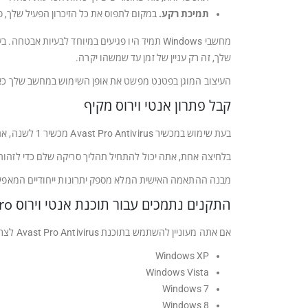
תמיכת רקע.
במקום לתפוס את כל הזיכרון הפעיל שלך, 
מחשבי Windows תמיד היו פגיעים במיוחד לבעיות
שלך, זה רק עניין של זמן עד שמשהו יקרה.
העיצוב המוגן בפטנט מפשט את אופן השימוש במחשב שלך כאשר תוכנת Avast Pro Antivirus מגנה
קבל פתרון אנטי וירוס מקיף
בעת שימוש במכשיר Avast Pro Antivirus מכשיר 1 לשנה, אתה מקבל פתרון נטול דאגות שעוצר וירוסים ואיומים אחרים לפני שהם יכולים להתחיל לגרום נזק.
בלחיצה אחת, אתה יכול להתחיל תהליך סריקה שלם כדי לזהות 
מבנה ההתאמה האישית המלא מספק יתרונות ייחודיים המאפשר
התקנים נתמכים עבור תוכנת אנטי וירוס Avast Pro
אם אתה מעוניין להשתמש בתוכנת Avast Pro Antivirus לצרכי המחשב שלך, יש לציין שמוצרי Apple (iOS, macOS) אינם תואמים. עליך להתקין אחת ממערכות ההפעלה הבאות.
Windows XP
Windows Vista
Windows 7
Windows 8