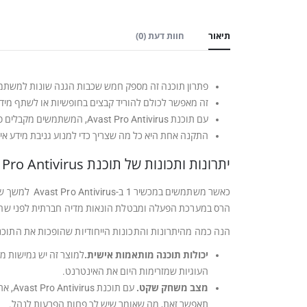
תיאור
חוות דעת (0)
פתרון תוכנה זה מספק חמש שכבות הגנה שונות למשתמשים
זה מאפשר לכולם להוריד קבצים בחופשיות או לשתף מידע מ
עם תוכנת Avast Pro Antivirus, המשתמשים מקבלים פתרון מקיף בלחיצה אחת השומר על פרטיותם.
התקנה אחת היא כל מה שצריך כדי למנוע גניבת מידע אישי
יתרונות ותכונות של תוכנת Avast Pro Antivirus – ל-מכשיר 1 לשנה
כאשר משתמשי
הרס במערכת הפעלה ומבטלת הונאות מדיה חברתית לפני שהן
הנה כמה מהיתרונות והתכונות הייחודיות שהופכות את התוכנה ה
יכולות תוכנה מותאמות אישית.
למוצר זה יש גמישות מ
העוגיות שמזרימות היום את האינטרנט.
מצב משחק שקט.
עם ת
תאפשר זאת, מה שאומר שיש לך פחות הפרעות לנהל.