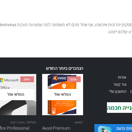
ע שלכם ייפגע.
הנמכרים ביותר החודש
אודות
-28%
-55%
צור קשר
ם
החשבון שלי
המלאי אזל
המלאי אזל
AVAST
OFFICE
,
אופיס 2021
fice Professional
Avast Premium