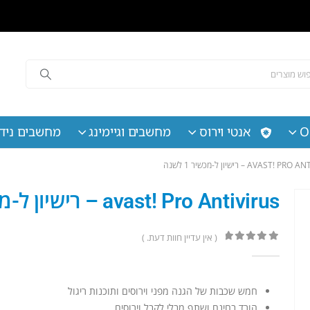
O
אנטי וירוס
מחשבים וגיימינג
מחשבים נידי
AVAST!  – רישיון ל-מכשיר 1 לשנה
avast! Pro Antivirus – רישיון ל-מכשיר 1 לשנה
( אין עדיין חוות דעת. )
out of 5
0
חמש שכבות של הגנה מפני וירוסים ותוכנות ריגול
הורד בחינם ושתף מבלי לקבל וירוסים