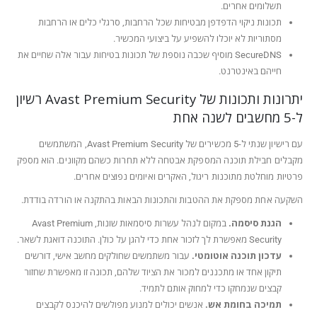
תשלומים אחרים.
תכונות ניקוי הדפדפן מבטיחות שכל הרחבות, סרגלי כלים או הרחבות
מסתוריות לא יוכלו להשפיע על ביצועי המכשיר.
SecureDNS מוסיף שכבה נוספת של תכונות בטיחות עבור אלה שחיים את
חייהם באינטרנט.
יתרונות ותכונות של Avast Premium Security רשיון
ל-5 מחשבים לשנה אחת
עם רישיון שנתי ל-5 מכשירים של Avast Premium Security, המשתמשים
מקבלים חבילת תוכנה המספקת אבטחה ללא תחרות כשהם מקוונים. הוא מספק
פרטיות מוחלטת מתוכנות ריגול, האקרים ואיומים נפוצים אחרים.
השקעה אחת מספקת את ההטבות והתכונות הבאות בהתקנה או הורדה בודדת.
הגנת סיסמה.
במקום לנהל עשרות סיסמאות שונות, Avast Premium
Security מאפשרת לך לזכור אחת כדי להגן על כולן. התוכנה דואגת לשאר.
עדכון תוכנה אוטומטי.
עבור משתמשים שחולקים מחשב אישי, דורשים
תיקון אחד או מתכננים למכור את הציוד שלהם, תכונה זו מאפשרת שחזור
קבצים שנמחקו כדי למחוק אותם לתמיד.
תמיכה בחומת אש.
אנשים יכולים למנוע מפולשים להיכנס לקבצים