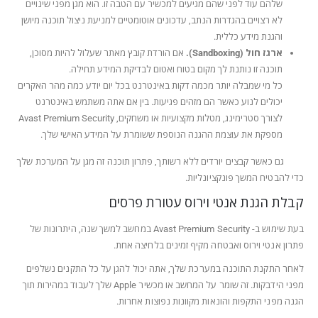
שלהם עוד לפני שהם מגיעים למכשיר עם הטבה זו. הוא מגן מפני שינויים
לא רצויים בהגדרות הנתב, עדכונים אוטומטיים למניעת ניצול תוכנה מיושן
והגנת מידע כללית.
ארגז חול (Sandboxing).
אם הורדת קובץ מאתר שעלול להיות מסוכן,
תוכנה זו נותנת לך מקום בטוח ואטום לבדיקת המידע תחילה.
כל מי שמבלה יותר מכמה דקות באינטרנט בכל יום יודע כמה מהר האקרים
יכולים לנוע כאשר הם מזהים פגיעות. בין אם אתה משתמש באינטרנט
לצורך סטרימינג, מטלות מקצועיות או משחקים, Avast Premium Security
מספקת את עוצמת ההגנה הנוספת ששומרת על המידע האישי שלך.
גם כאשר קבצים יורדים ללא רשותך, פתרון תוכנה זה מגן על המערכת שלך
כדי להבטיח המשך פונקציונליות.
קבלת הגנת אנטי וירוס עטורת פרסים
בעת שימוש ב- Avast Premium Security במחשב למשך שנה, היתרונות של
פתרון אנטי וירוס ואבטחה מקיף זמינים בלחיצה אחת.
לאחר התקנת התוכנה במערכת שלך, אתה יכול להגן על כל התקנים נשלפים
מפני הידבקות. זה שומר על המחשב או מכשיר Apple שלך לעבוד במהירות תוך
הגנה מפני התקפות והונאות מקוונות נפוצות אחרות.