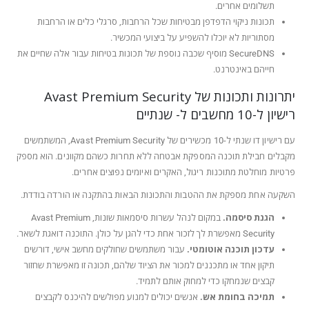
תשלומים אחרים.
תכונות ניקוי הדפדפן מבטיחות שכל הרחבות, סרגלי כלים או הרחבות
מסתוריות לא יוכלו להשפיע על ביצועי המכשיר.
SecureDNS מוסיף שכבה נוספת של תכונות בטיחות עבור אלה שחיים את
חייהם באינטרנט.
יתרונות ותכונות של Avast Premium Security
רישיון ל-10 מחשבים ל- שנתיים
עם רישיון דו שנתי ל-10 מכשירים של Avast Premium Security, המשתמשים
מקבלים חבילת תוכנה המספקת אבטחה ללא תחרות כשהם מקוונים. הוא מספק
פרטיות מוחלטת מתוכנות ריגול, האקרים ואיומים נפוצים אחרים.
השקעה אחת מספקת את ההטבות והתכונות הבאות בהתקנה או הורדה בודדת.
הגנת סיסמה.
במקום לנהל עשרות סיסמאות שונות, Avast Premium
Security מאפשרת לך לזכור אחת כדי להגן על כולן. התוכנה דואגת לשאר.
עדכון תוכנה אוטומטי.
עבור משתמשים שחולקים מחשב אישי, דורשים
תיקון אחד או מתכננים למכור את הציוד שלהם, תכונה זו מאפשרת שחזור
קבצים שנמחקו כדי למחוק אותם לתמיד.
תמיכה בחומת אש.
אנשים יכולים למנוע מפולשים להיכנס לקבצים