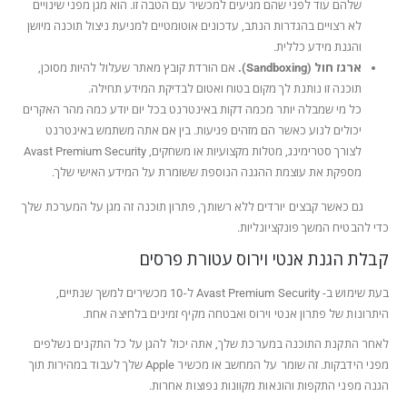
שלהם עוד לפני שהם מגיעים למכשיר עם הטבה זו. הוא מגן מפני שינויים
לא רצויים בהגדרות הנתב, עדכונים אוטומטיים למניעת ניצול תוכנה מיושן
והגנת מידע כללית.
ארגז חול (Sandboxing).
אם הורדת קובץ מאתר שעלול להיות מסוכן,
תוכנה זו נותנת לך מקום בטוח ואטום לבדיקת המידע תחילה.
כל מי שמבלה יותר מכמה דקות באינטרנט בכל יום יודע כמה מהר האקרים
יכולים לנוע כאשר הם מזהים פגיעות. בין אם אתה משתמש באינטרנט
לצורך סטרימינג, מטלות מקצועיות או משחקים, Avast Premium Security
מספקת את עוצמת ההגנה הנוספת ששומרת על המידע האישי שלך.
גם כאשר קבצים יורדים ללא רשותך, פתרון תוכנה זה מגן על המערכת שלך
כדי להבטיח המשך פונקציונליות.
קבלת הגנת אנטי וירוס עטורת פרסים
בעת שימוש ב- Avast Premium Security ל-10 מכשירים למשך שנתיים,
היתרונות של פתרון אנטי וירוס ואבטחה מקיף זמינים בלחיצה אחת.
לאחר התקנת התוכנה במערכת שלך, אתה יכול להגן על כל התקנים נשלפים
מפני הידבקות. זה שומר על המחשב או מכשיר Apple שלך לעבוד במהירות תוך
הגנה מפני התקפות והונאות מקוונות נפוצות אחרות.