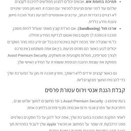
תמיכה בחומת אש.
אנשים יכולים למנוע מפולשים להיכנס לקבצים
שלהם עוד לפני שהם מגיעים למכשיר עם הטבה זו. הוא מגן מפני שינויים
לא רצויים בהגדרות הנתב, עדכונים אוטומטיים למניעת ניצול תוכנה מיושן
והגנת מידע כללית.
ארגז חול (Sandboxing).
אם הורדת קובץ מאתר שעלול להיות מסוכן,
תוכנה זו נותנת לך מקום בטוח ואטום לבדיקת המידע תחילה.
כל מי שמבלה יותר מכמה דקות באינטרנט בכל יום יודע כמה מהר האקרים
יכולים לנוע כאשר הם מזהים פגיעות. בין אם אתה משתמש באינטרנט
לצורך סטרימינג, מטלות מקצועיות או משחקים, Avast Premium Security
מספקת את עוצמת ההגנה הנוספת ששומרת על המידע האישי שלך.
גם כאשר קבצים יורדים ללא רשותך, פתרון תוכנה זה מגן על המערכת שלך
כדי להבטיח המשך פונקציונליות.
קבלת הגנת אנטי וירוס עטורת פרסים
בעת שימוש ב- Avast Premium Security ב-10 מחשבים למשך שלוש שנים ,
היתרונות של פתרון אנטי וירוס ואבטחה מקיף זמינים בלחיצה אחת.
לאחר התקנת התוכנה במערכת שלך, אתה יכול להגן על כל התקנים נשלפים
מפני הידבקות. זה שומר על המחשב או מכשיר Apple שלך לעבוד במהירות תוך
הגנה מפני התקפות והונאות מקוונות נפוצות אחרות.