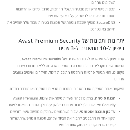
תשלומים אחרים.
תכונות ניקוי הדפדפן מבטיחות שכל הרחבות, סרגלי כלים או הרחבות
מסתוריות לא יוכלו להשפיע על ביצועי המכשיר.
SecureDNS מוסיף שכבה נוספת של תכונות בטיחות עבור אלה שחיים את
חייהם באינטרנט.
יתרונות ותכונות של Avast Premium Security
רישיון ל-10 מחשבים ל-3 שנים
עם רישיון לשלוש שנים ל- 10 מכשירים של Avast Premium Security,
המשתמשים מקבלים חבילת תוכנה המספקת אבטחה ללא תחרות כשהם
מקוונים. הוא מספק פרטיות מוחלטת מתוכנות ריגול, האקרים ואיומים נפוצים
אחרים.
השקעה אחת מספקת את ההטבות והתכונות הבאות בהתקנה או הורדה בודדת.
הגנת סיסמה.
במקום לנהל עשרות סיסמאות שונות, Avast Premium
Security מאפשרת לך לזכור אחת כדי להגן על כולן. התוכנה דואגת לשאר.
עדכון תוכנה אוטומטי.
עבור משתמשים שחולקים מחשב אישי, דורשים
תיקון אחד או מתכננים למכור את הציוד שלהם, תכונה זו מאפשרת שחזור
קבצים שנמחקו כדי למחוק אותם לתמיד.