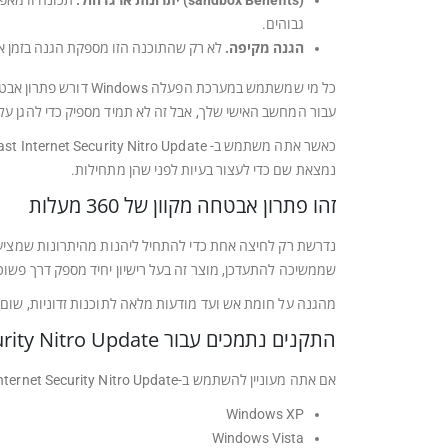
(sandbox Benefits) יתרונות ארגז חול.
תכונה זו מאפש
גבוהים.
הגנה מקיפה.
לא רק שהתוכנה הזו מספקת הגנה בזמן א
עבור המחשב האישי שלך, אבל זה לא תמיד מספיק כדי להגן על
נמצאת שם כדי לעצור בעיות לפני שהן מתחילות.
זהו פתרון אבטחה מקוון של 360 מעלות
שממשיכה להתעדכן, מוצר זה בעל רישיון יחיד מספק דרך פשוט
מהגנה על חומת אש ועד מודעות מלאה לתוכנות זדוניות, שום דבר לא בורח מצי
התקנים נתמכים עבור Avast Internet Security Nitro Update
אם אתה מעוניין להשתמש ב-Avast Internet Security Nitro Update לצרכי המחשב שלך, יש לציין ש-iOS ו-macOS (כל מכשירי Apple) אינם תואמים. עליך להתקין אחת ממערכות ההפעלה הבאות.
Windows XP
Windows Vista