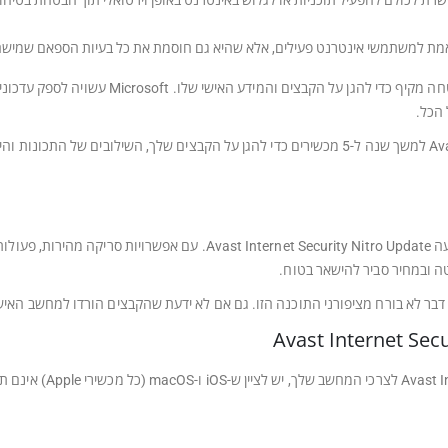
רת לכולם להפעיל תוכניות או לגלוש באינטרנט באופן וירטואלי תוך הבטחת בטיחות 
מת למשתמשי אינטרנט פעילים, אלא שהיא גם חוסמת את כל בעיות הספאם שמישהו 
כל מי שמשתמש במערכת הפעלה Windows דורש פתרו
 הכל.
כאשר אתה משתמש ב- Avast Internet Security Nitro Update למשך שנה ל-5 מכשירים כדי להגן על הקב
נדרשת רק לחיצה אחת כדי להתחיל ליהנות מהיתרונות שמציעה rity Nitro Update
ה ובמחיר סביר להישאר בטוח.
פורני התוכנה הזו. גם אם לא ידעת שהקבצים הורדו למחשב האישי שלך, Avast מספקת מוצר שמוצא במהירו