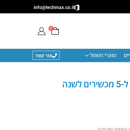
info@techmax.co.il
0
ים
מוצרי חשמל
צור קשר
ות והונאות באינטרנט