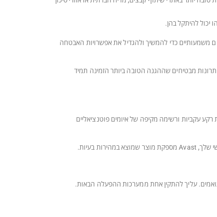
טובה יותר באתרי שיתוף קבצים, מדיה חברתית או אזורי סיכון
יכול להיתקל בהן.
ן אבטחה מקיף כדי להגן על הקבצים והמידע האישי שלו. Microsoft עשויה לספק עדכונים משמעותיים כדי להמשיך ולהגדיל את אפשרויות האבטחה
צים שלך, השילובים של התכונות והיתרונות מבטיחים שההגנה הטובה ביותר הזמינה תמיד
Avast Internet Secu. עם אפשרויות סריקה מהירות, פעולות רקע עקביות ורשימה מקיפה של איומים פוטנציאליים
ת בעיות.