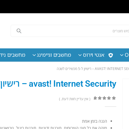
O
אנטי וירוס
מחשבים וגיימינג
מחשבים נידי
AVAST! INTE – רישיון ל-5 מכשירים לשנה
avast! Internet Security – רישיון ל-5 מכשירים לשנה
( אין עדיין חוות דעת. )
out of 5
0
הגנה בזמן אמת
מזהה את כל סוגי הווירוסים, תוכנות זדוניות, תוכנות ריגול, טרויאני