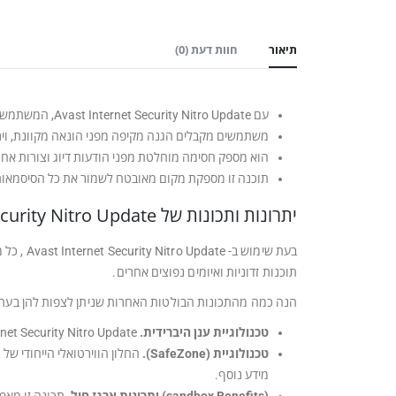
תיאור
חוות דעת (0)
עם Avast Internet Security Nitro Update, המשתמשים מקבלים יתרונות הגנה בזמן אמת באמצעות ממשק משתמש ידידותי ותהליך התקנה קל.
משתמשים מקבלים הגנה מקיפה מפני הונאה מקוונת, וירוס
הוא מספק חסימה מוחלטת מפני הודעות דיוג וצורות אחרו
תוכנה זו מספקת מקום מאובטח לשמור את כל הסיסמאות
יתרונות ותכונות של Avast Internet Security Nitro Update – ל-5 מחשבים לשנה
בעת שימ
תוכנות זדוניות ואיומים נפוצים אחרים.
הנה כמה מהתכונות הבולטות האחרות שניתן לצפות להן בעת בח
טכנולוגיית ענן היברידית.
Avast Internet Security Nitro Update מציע מערכת מקיפה של תמיכות מבוססות מקוונות לעצירת תוכנות זדוניות 
טכנולוגיית (SafeZone).
מידע נוסף.