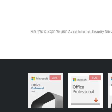
למרות שהאינטרנט מרגיש כמו מקום בטוח להיות בו, האקרים ופולשים אחרים תמיד מחפשים דרך קלה לגשת למידע שלך. כאשר יש לך Avast Internet Security Nitro Update המגן על הקבצים שלך, הוא
-28%
-95%