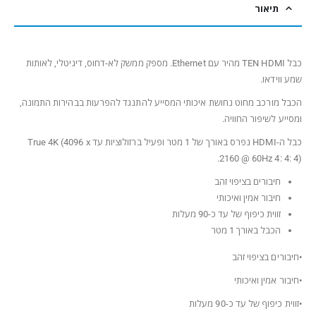
תיאור
כבל TEN HDMI מהיר עם Ethernet. מספק ממשק לא-דחוס, דיגיטלי, לאותות
שמע ווידאו.
הכבל מורכב מחוט נחושת איכותי המסייע להתנגד להפרעות בבהירות התמונה,
ומסייע לשיפור החוויה.
כבל ה-HDMI נפרס באורך של 1 מטר ופעיל ברזולוציות עד True 4K (4096 x
2160 @ 60Hz 4: 4: 4).
חיבורים בציפוי זהב
חיבור אמין ואיכותי
זווית כיפוף של עד כ-90 מעלות
הכבל באורך 1 מטר
•חיבורים בציפוי זהב
•חיבור אמין ואיכותי
•זווית כיפוף של עד כ-90 מעלות