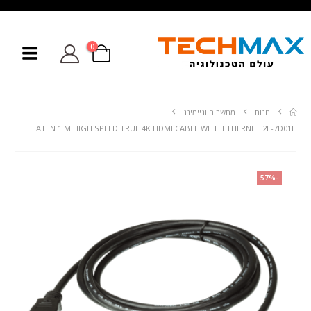
0
חנות
מחשבים וגיימינג
ATEN 1 M HIGH SPEED TRUE 4K HDMI CABLE WITH ETHERNET 2L-7D01H
-57%