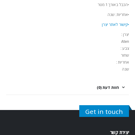
•הכבל באורך 1 מטר
•אחריות: שנה
•קישור לאתר יצרן
יצרן :
Aten
צבע :
שחור
אחריות :
שנה
חוות דעת (0)
Get in touch
יצירת קשר