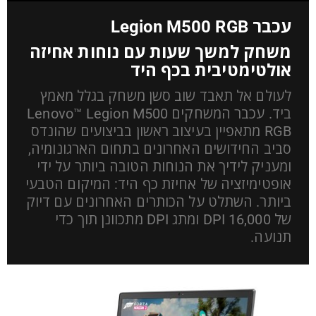
עכבר Legion M500 RGB
משחק למשך שעות עם נוחות אחיזה
אולטימטיבית בכף היד
לעולם אל תאבד שוב סשן משחק בגלל מאמץ
ביד. עכבר המשחקים Lenovo™ Legion M500
RGB מתאפיין בעיצוב ראשון בביצועים שהונדס
סביב החידושים האחרונים בתחום הארגונומיה,
ומעניק לידיך את הנוחות הטובה ביותר על ידי
אופטימיזציה של אחיזת כף היד: המיקום הטבעי
ביותר. השתלט על הכותרים האחרונים עם דיוק
של 16,000 DPI ומתג DPI מתכוונן תוך כדי
תנועה.