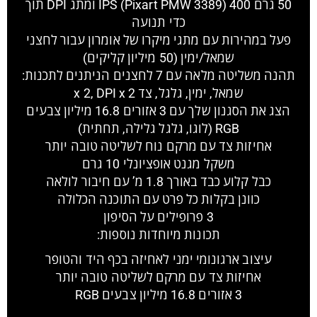
50 גרם 400 IPS (Pixart PMW 3389) ומתג DPI תוך
כדי תנועה
פעל במהירות עם מתגי מיקרו של אומרון עבור לחצני
שמאל/ימין (50 מיליון קליקים)
תהנה משליטה מלאה עם 7 לחצנים הניתנים לתכנות:
שמאל, ימין, גלגל, צד x 2, DPI x 2
הצג את הסגנון שלך עם 3 אזורים 16.8 מיליון צבעים
RGB (לוגו, גלגל גלילה, תחתית)
אחיזות צד עם מרקם נוח לשליטה טובה יותר
משקל מגנט אופציונלי 10 גרם
כבל קלוע כבד באורך 1.8 מ’ עם חיבור לולאה
כוונן בקלות כל פרט עם התוכנה הכלולה
3 פרופילים על הסיפון
תכונות מיוחדות נוספות:
עיצוב ארגונומי ימני לאחיזה בכף היד והטופר
אחיזות צד עם מרקם לשליטה טובה יותר
3 אזורים 16.8 מיליון צבעים RGB