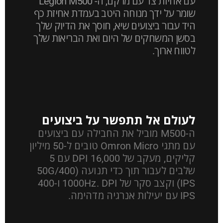
עם אחיזת צד עם מרקם, ה- Legion M500
שומר על ידך מנוחה היטב בעמדת אחיזת כף
היד עבור ביצועים שיא, חוסך את הדיוק שלך
בסשן המשחקים של היום ואת הבריאות שלך
לטווח ארוך.
לעולם אל תתפשר על ביצועים
ה-M500 מוביל את החבילה עם ביצועים
עם מתגי Omron Micro טובים ל-50 מיליון
קליקים, מעקב של 16,000 DPI עם 5
שלבים לעבור תוך כדי תנועה (50G/400
IPS) וקצב סקר של 1000Hz. DPI ו-400
IPS עם יעילות אנרגיה מדהימה.