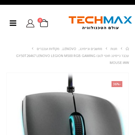
0
חנות
מחשבים וגיימינג
,
LENOVO
,
מקלדות ועכברים
עכבר גיימינג חוטי לנובו GY50T26467 LENOVO LEGION M500 RGB GAMING
MOUSE-WW
-36%