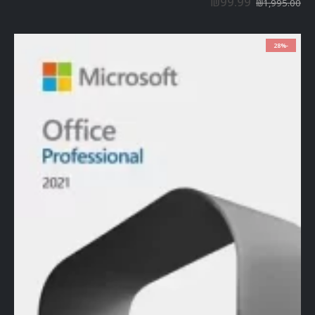
₪
99.99
₪
1,995.00
-28%