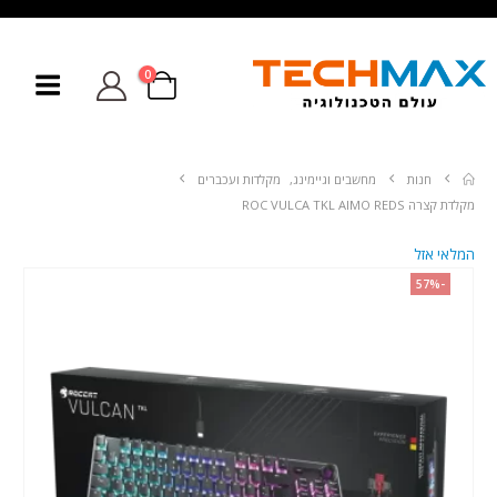
0
חנות
מחשבים וגיימינג
,
מקלדות ועכברים
מקלדת קצרה ROC VULCA TKL AIMO REDS
המלאי אזל
-57%