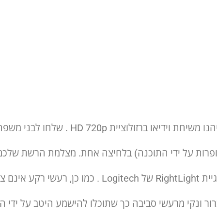
בעזרת טכנולוגיית HD Vid של Logitech תיהנ
ות של 3 מגה-פיקסל (משופרות על ידי התוכנה) בלחיצה אחת. מצלמת 
ליצירת התמונה הטובה ביותר בזכות טכנולוגיית ightLight