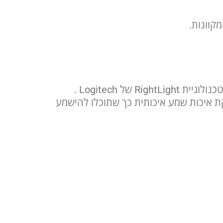
 Logitech .
יכים להפריע לשיחות הווידאו שלכם. טכנולוגיית RightSound של Logitech מספקת איכות שמע איכותית כך שתוכלו להישמע