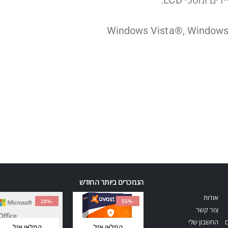
ומסכי LCD.
Windows Vista®, Windows®
הנמכרים ביותר החודש
אודות
-28%
-55%
צור קשר
ם
החשבון שלי
המלאי אזל
המלאי אזל