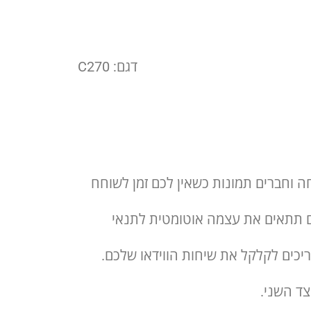
דגם: C270
ו משיחת וידיאו ברזולוציית HD 720p . שלחו לבני משפחה וחברים תמונות כשאין לכם זמן לשוחח
הרשת שלכם תתאים את עצמה אוטומטית לתנאי
R של Logitech . כמו כן, רעשי רקע אינם צריכים לקלקל את שיחות הווידאו שלכם.