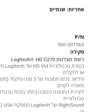
אחריות: שנתיים
P/N
960-001063
סקירה
רשת מצלמת Logitech® HD C270
או להקליט
ווידיאו. צלמו תמונ
תאורה לקויים
טכנולוגיית
RightSound של Logitech מספקת שמע ברור ונקי מרעשי סביבה כך שתוכלו להישמע היטב על ידי הצד השני.