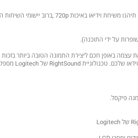
ן חכם ליצירת התמונה הטובה ביותר בזכות טכנולוגיית RightLight של
רעשי רקע אינם צר