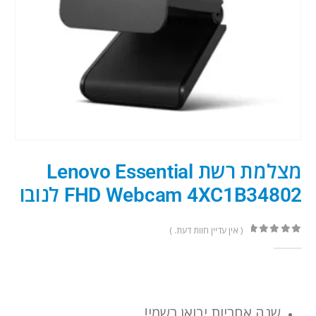
מצלמת רשת Lenovo Essential
FHD Webcam 4XC1B34802 לנובו
( אין עדיין חוות דעת. )
out of 5
0
שנה אחריות יבואן רשמי!