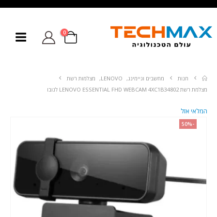
0
חנות
מחשבים וגיימינג
,
LENOVO
,
מצלמות רשת
מצלמת רשת LENOVO ESSENTIAL FHD WEBCAM 4XC1B34802 לנובו
המלאי אזל
-50%