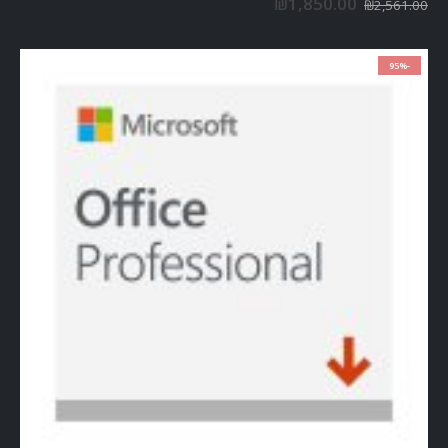
₪
1,850.00
₪
2,561.00
-95%