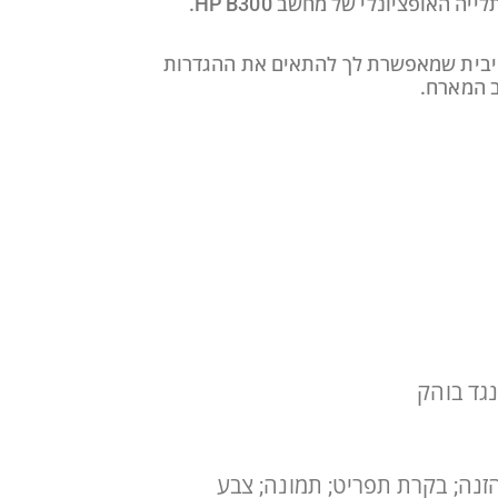
את הגניבה שלו באמצעות תוכנת HP Display Center קלה ואינטואיטיבית שמאפשרת לך להתאים את ההגדרות
ב המארח.
נגד בוהק
הזנה; בקרת תפריט; תמונה; צבע