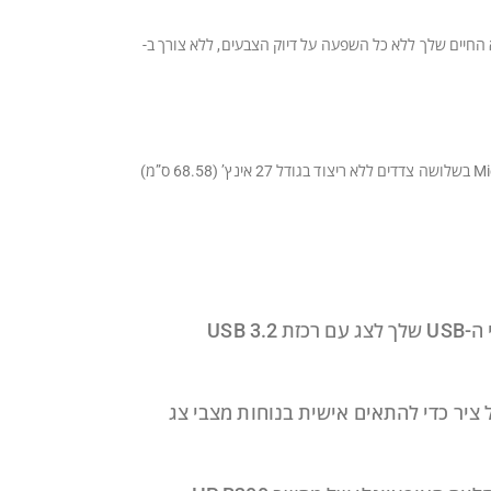
 אשר מציג את התוכן מלא החיים שלך ללא כל השפעה על דיוק הצבעים, ללא צורך ב-
אל תאבד אף רגע של פרודוקטיביות עם יכולת כוונון של הצג לארבעה כיוונים, שמאפשרת לך למצוא את התנוחה הנוחה לך ביותר, מסך Micro-edge בשלושה צדדים ללא ריצוד בגודל 27 אינץ’ (68.58 ס”מ)
יר כדי להתאים אישית בנוחות מצבי צג