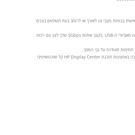
ישית בנוחות מצבי צג לאורך או לרוחב בעת השימוש בצגים
חיבורים מרובים עם VGA‏, HDMI ו-DisplayPort™‎. הוסף עד ארבעה מאביזרי ה-USB בקצב איתות 5Gbps שלך לצג עם רכזת
 חמימות מעודנת על גבי המסך.
תוכנת ניהול HP Display Manager התאם אישית ועזור למנוע גניבה באמצעות תוכנת HP Display Center קל ואינטואיטיבי