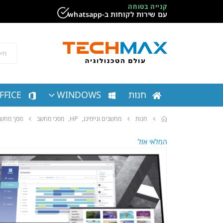
קנייה בטוחה
עם שירות לקוחות ב-whatsapp
חנות
WINDOWS
FFICE
חנות
מחשבים וגיימינג
,
HP
,
מסכי מחשב
מסך מחשב 7Q G4 QHD 9VG82AA
המלאי אזל