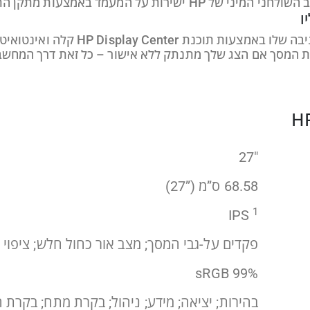
תקן התלייה האופציונלי של מחשב HP B300‎.
ו
התאם אישית את הצג שלך ועזור למנוע 
 את המסך אם הצג שלך מתנתק ללא אישור – כל זאת דרך המחש
27″
68.58 ס”מ (27‎”‎‏)
1
IPS
פקדים על-גבי המסך; מצב אור כחול חלש; ציפוי 
99% sRGB
בהירות; יציאה; מידע; ניהול; בקרת מתח; בקרת 