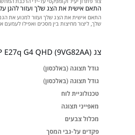
צור פתרון יעיל וקומפקטי על-ידי הרכבת המחשב השולחני המיני של HP ישירות על המעמד באמצעות מ
התאם אישית את הצג שלך ועזור להגן עלי
שלך, ליצור מחיצות בין מסכים ואפילו לעמעם
צג HP E27q G4 QHD (9VG82AA)
גודל תצוגה (באלכסון)
גודל תצוגה (באלכסון)
טכנולוגיית לוח
מאפייני תצוגה
מכלול צבעים
פקדים על-גבי המסך