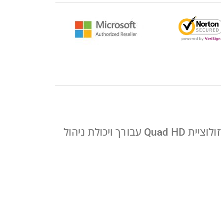
עבוד בנוחות והישאר ממוקד בצג HP E27q G4 FHD עם HP Eye Ease, ארגונומיה ממוטבת ורזולוציית Quad HD עבורך ויכולת ניהול