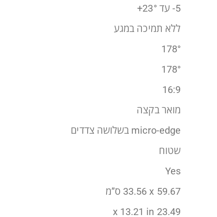
‎-5 עד ‎+23°
ללא תמיכה במגע
178°
178°
16:9
מואר בקצה
micro-edge בשלושה צדדים
שטוח
Yes
‎59.67 ‏x‏ 33.56 ס”מ
23.49 x 13.21 in