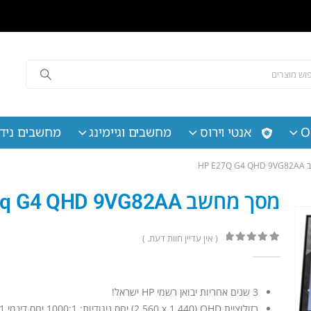
O
אנטי וירוס
מחשבים וגיימינג
מחשבים נידי
HP E2
מסך מחשב HP E27q G4 QHD 9VG82AA
( אין עדיין חוות דעת. )
out of 5
0
3 שנים אחריות יבואן רשמי HP ישראל!
רזולוציית QHD‏ (‎2,560 x 1,440) יחס ניגודיות: 1000:1 יחס דינמי 5000000:1