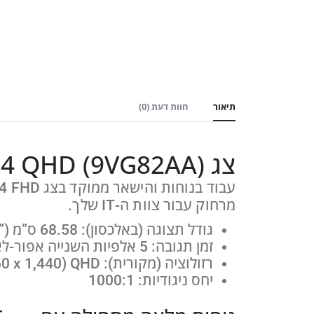
תיאור
חוות דעת (0)
צג HP E27q G4 QHD (9VG82AA)
מרחוק עבור צוות ה-IT שלך.
גודל תצוגה (באלכסון): 68.58 ס”מ (27‎”‎‏)
זמן תגובה: 5 אלפיות השנייה אפור-לאפור (עם
רזולוציה (מקורית): QHD‏ (‎2,560 x
1,440)
יחס ניגודיות: 1000:1