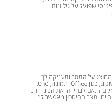
רפיים או אשף פיננסי שפועל על גיליונות
כן המוצג על המסך ומעניקה לך
ביצועי תצוגה ממוטבים. ממשק זה, ידידותי למשתמש, מאפשר לך לבחור מצבים שונים, כגון Office, תמונה, סרט,
מוש. SmartImage ממטבת באופן דינמי, בהתאם לבחירה, את הניגודיות,
ביים. מצב החיסכון מאפשר לך