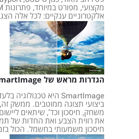
אלקטרוניים ענקיים: לכל אלה הצגים של פי
הגדרות מראש של SmartImage, לייעול הגדרות תמונה בקלות
SmartImage היא טכנול
את רווית הצבע ואת החדות של תמונ
חיסכון משמעותי בחשמל. הכול בזמן