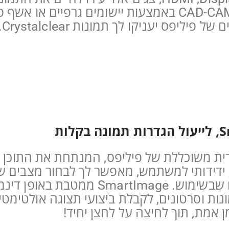
מקצועי, מפורט במיוחד, פתרונות CAD-CAM באמצעות יישומים ג
ליפס יעניקו לך תמונות Crystalclear.
וגיה בלעדית משוכללת של פיליפס, המנתחת את התו
משחק, חיסכון וכד’, שיתאים ליישום שבשי
ות וסרטונים, לקבלת ביצועי תצוגה אולטימטי
 אמת, תוך לחיצה על לחצן יחיד!