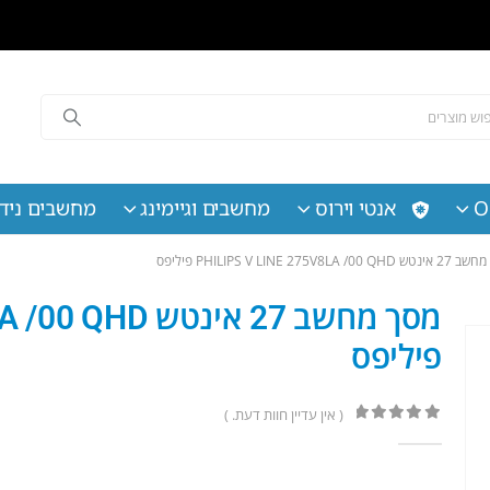
O
אנטי וירוס
מחשבים וגיימינג
מחשבים נידי
PHILIPS V LINE 275V8LA /00 QH פיליפס
מסך מחשב ‏27 ‏אינ
פיליפס
( אין עדיין חוות דעת. )
out of 5
0