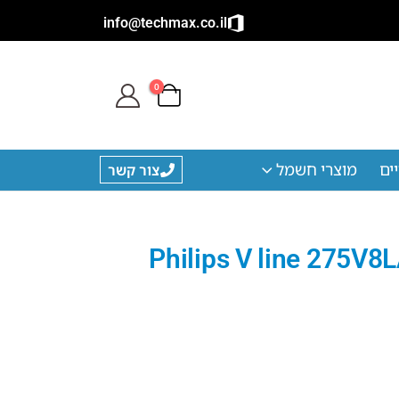
info@techmax.co.il
0
ים
מוצרי חשמל
צור קשר
טש Philips V line 275V8LA /00 QHD