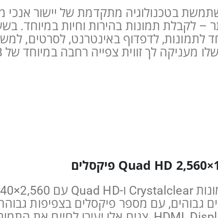
ית פיליפס משתמשת בטכנולוגיה מתקדמת של יישור אנ
תר – לקבלת תמונות בהירות וחיות במיוחד. בש
 לתמונות, לדפדוף באינטרנט, לסרטים, למשחק
עים גבוהים, עם מספר פיקסלים בצפיפות גבו
פס רחב מאוד, כגון USB-C,‏ Displayport‏, HDMI‏, צגים אל