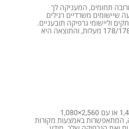
כי מרובה תחומים, המעניקה לך
עה שיישומים משרדיים רגילים
ים וליישומי גרפיקה תובעניים.
טכנולוגיית ניהול הפיקסלים היעיל שלו מעניקה לך זווית צפייה רחבה במיוחד של 178/178 מעלות, והתוצאה היא
המסכים מבית פיליפס מספקים תמונות Crystalclear ו-Quad HD עם 2,560×1,440 או עם 2,560×1,080
הה, המתאפשרות באמצעות מקורות
ו יעירו לחיים את התמונות ואת הגרפיקה שלך. מידע