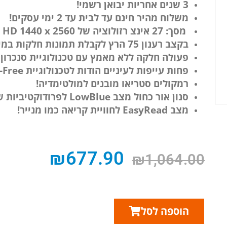
3 שנים אחריות יבואן רשמי!
משלוח מהיר חינם עד לבית עד 2 ימי עסקים!
מסך: 27 אינצ
רזולוציה של 2560 x ‏1440 Crystalclear Quad HD גבוה יותר מי 2K!
בקצב רענון 75 הרץ לקבלת תמונות חלקות במיוחד!
פעולה חלקה ללא מאמץ עם טכנולוגיית סנכרון 
פחות עייפות לעיניים הודות לטכנולוגיית Flicker-Free (ללא הבהוב)!
רמקולים סטריאו מובנים למולטימדיה!
סנון אור כחול מצב LowBlue לפרודוקטיביות שמקלה על העיניים
מצב EasyRead לחוויית קריאה כמו מנייר!
₪
677.90
₪
1,064.00
הוספה לסל