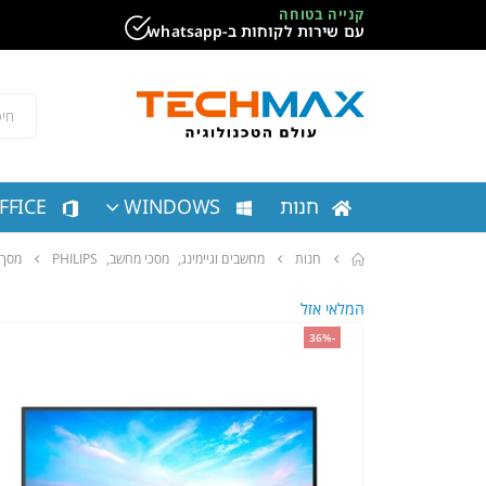
קנייה בטוחה
עם שירות לקוחות ב-whatsapp
חנות
WINDOWS
FFICE
חנות
מחשבים וגיימינג
,
מסכי מחשב
,
PHILIPS
מסך מחשב ‏27 ‏אינטש D
המלאי אזל
-36%