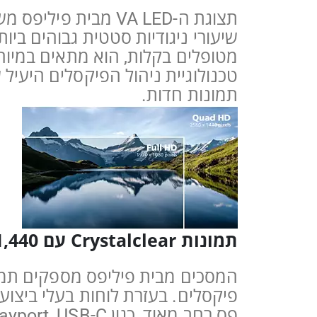
תצוגת ה-VA LED מב
שיעורי ניגודיות סטטית גבוהים ביו
מטופלים בקלות, הוא מתאים במיוחד
תמונות חדות.
תמונות Crystalclear עם Quad HD 2,560×1,440 פיקסלים
פיקסלים. בעזרת לוחות בעלי ביצו