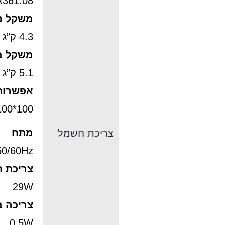
44x361.08
משקל נ
4.3 ק”ג
משקל ב
5.1 ק”ג
אפשרות
100*100 מ”מ
מתח
צריכת חשמל
50/60Hz
צריכת 
29W
צריכה 
0.5W