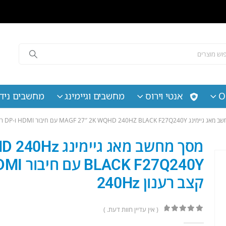
O
אנטי וירוס
מחשבים וגיימינג
מחשבים נידי
MAGF 27″ 2K WQHD 240HZ B עם חיבור HDMI ו-DP רמקולים פאנל IPS, קצב רענון 240HZ
מסך מחשב מאג ג
קצב רענון 240Hz
( אין עדיין חוות דעת. )
out of 5
0