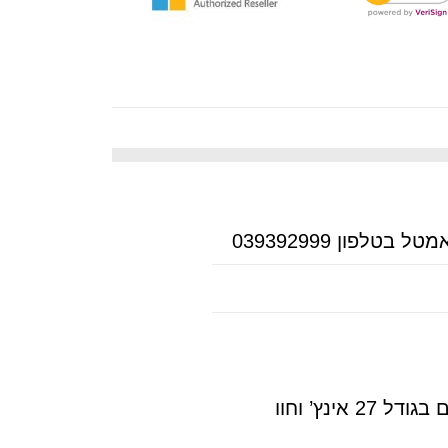
ראו את היישומים, הגיליונות האלקטרוניים ועוד עם מסך מושלם בגודל 27 אינץ’ וחוו