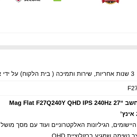
3 שנות אחריות, שירות ותמיכה ( בית הלקוח) על ידי אמטל בטלפון 039392999
F2
Mag Flat F27Q240Y QH
 נשימה שמגיע ברזולוציית QHD.