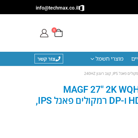
info@techmax.co.il
0
ים
מוצרי חשמל
צור קשר
יימינג MAGF 27″ 2K WQHD 240Hz
BLACK F27Q240Y עם חיבור HDMI ו-DP רמקולים פאנל IPS,