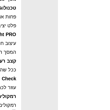
טכנולוגיית EyesErgo עם פחות אור 
פחות אור
פלט יציב
ght PRO
עיצוב ח
המסך המק
קצב רענון
ככל שהת
 Check
עוזר לכ
רמקולים
רמקולים