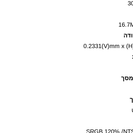
3
16.7M
ודה
מסך
ך