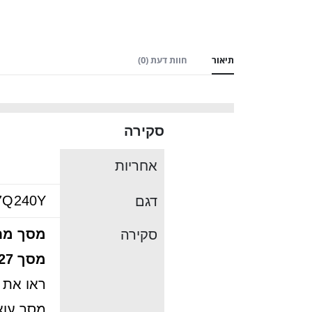
תיאור
חוות דעת (0)
סקירה
אחריות
7Q240Y
דגם
מסך מחשב “D IPS 240Hz 27
סקירה
מסך 27 אינץ’
מסך עוצר