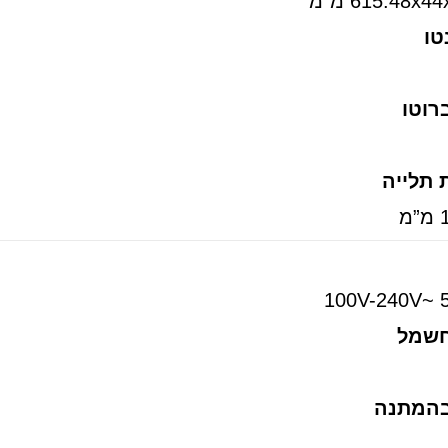
615.48x מ”מ
טו
רוטו
 תלייה
100V-240V~ 
חשמל
בהמתנה