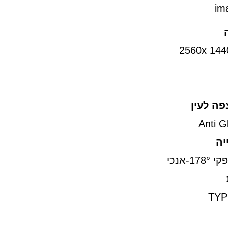
2560x 14
ה לעין
יה