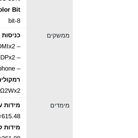
lor Bit
8-bit
כניסות ו
ממשקים
– HDMIx2
– DPx2
– Headphone
רמקולים
8Ω2Wx2
מידות ע
מימדים
615.48×435.65×158 מ”מ
מידות ל