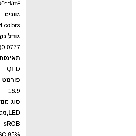
00cd/m²
גוונים
 colors
גודל נק
0.0777(H) 0.2331(V)mm x
תאימות
QHD
פורמט 
16:9
סוג מס
LED,מט
sRGB
%SRGB 120% /NTSC 85