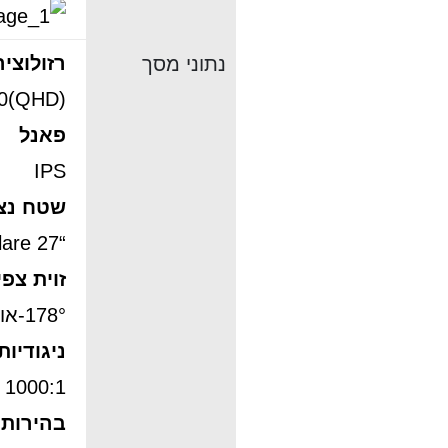
רזולוציה
נתוני מסך
40(QHD)
פאנל
IPS
שטח נצפ
“27 Anti Glare
זוית צפי
178°-אופקי 178°-אנכי
ניגודיות
1000:1 TYP
בהירות