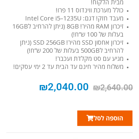
מבית הלקוח!
כולל מערכת ווינדוס 11 פרו!
מעבד חזק! דגם: ‎Intel Core i5–1235U
זיכרון RAM מהיר! 8GB (ניתן להרחיב ל16GB
בעלות של 100 ש”ח!)
זיכרון אחסון SSD מהיר! SSD 256GB (ניתן
להרחיב ל500GB בעלות של 200 ש”ח!)
מגיע עם סט מקלדת ועכבר!
משלוח מהיר חינם עד הבית עד 2 ימי עסקים!
₪
2,040.00
₪
2,640.00
הוספה לסל