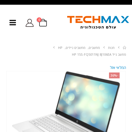
0
חנות
מחשבים
,
מחשבים ניידים
,
HP
מחשב נייד HP 15S-FQ5011NJ 8J106EA
המלאי אזל
-36%