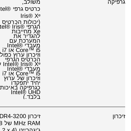
גרפיקה
משולב,
כרטיס גרפי l
Iris® Xᵉ
(יכולות הכרטיס
הגרפי tel® Iris
Xe מחייבות
להגדיר את
המערכת עם
מעבדי Intel®
Core™ i5 או i7
וזיכרון ערוץ כפול.
הכרטיס הגרפי
is® Xᵉ
מעבדי Intel®
Core™ i5‎ או i7
וזיכרון של ערוץ
יחיד יתפקדו
כגרפיקה באיכות
Intel® UHD
בלבד.)
זיכרון
זיכרון R4-3200
MHz RAM של
ג’יגהבייט‏ (2‎‎ x 4