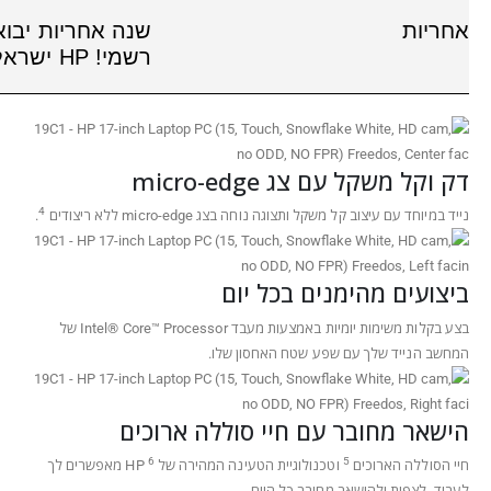
אחריות
שנה אחריות יבוא
רשמי! HP ישראל!
דק וקל משקל עם צג micro-edge
4
נייד במיוחד עם עיצוב קל משקל ותצוגה נוחה בצג micro-edge ללא
ריצודים
.
ביצועים מהימנים בכל יום
בצע בקלות משימות יומיות באמצעות מעבד Intel® Core™
Processor
של
המחשב הנייד שלך עם שפע שטח האחסון שלו.
הישאר מחובר עם חיי סוללה ארוכים
6
5
חיי הסוללה
הארוכים
וטכנולוגיית הטעינה המהירה של
HP
מאפשרים לך
לעבוד, לצפות ולהישאר מחובר כל היום.