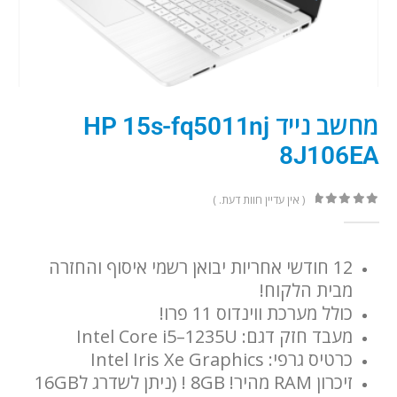
מחשב נייד HP 15s-fq5011nj
8J106EA
( אין עדיין חוות דעת. )
out of 5
0
12 חודשי אחריות יבואן רשמי איסוף והחזרה
מבית הלקוח!
כולל מערכת ווינדוס 11 פרו!
מעבד חזק דגם: ‎Intel Core i5–1235U
כרטיס גרפי: Intel Iris Xe Graphics
זיכרון RAM מהיר! 8GB ! (ניתן לשדרג ל16GB