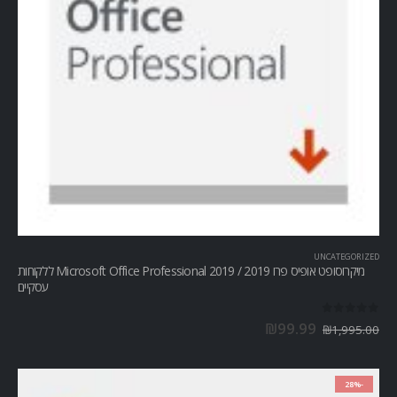
UNCATEGORIZED
מיקרוסופט אופיס פרו Microsoft Office Professional 2019 / 2019 ללקוחות
עסקיים
out of 5
0
₪
99.99
₪
1,995.00
-28%