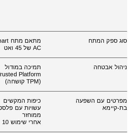
סוג ספק המתח
מתאם ‎מתח
AC של 45 ואט
ניהול אבטחה
תמיכה במודול
rusted Platform
‏(TPM קושחה)‎
מפרטים עם השפעה
כיפות המקשים
בת-קיימא
עשויות עם פלסט
ממוחזר
אחרי
שימוש
10