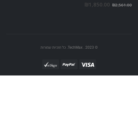
out of 5
0
₪
1,850.00
₪
2,561.00
© TechMax . 2023. כל הזכיות שמורות