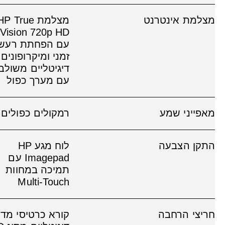
מצלמת אינטרנט
מצלמת P True
Vision 720p HD
עם הפחתת רעש
זמני ומיקרופונים
דיגיטליים משולב
עם מערך כפול
מאפייני שמע
רמקולים כפולים
התקן הצבעה
לוח מגע HP
Imagepad עם
תמיכה במחוות
Multi-Touch
חריצי הרחבה
קורא כרטיסי מדי