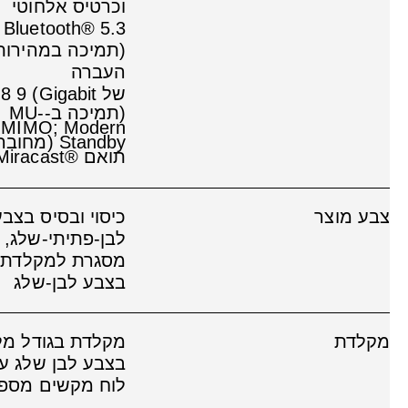
וכרטיס אלחוטי
Bluetooth® 5.3
(תמיכה במהירות
העברה
של
Gigabit)‏
9
8
(תמיכה ב-MU-
MIMO; Modern
Standby (מחוב
תואם Miracast®‎)
צבע מוצר
כיסוי ובסיס בצבע
לבן-פתיתי-שלג,
מסגרת למקלדת
בצבע לבן-שלג
מקלדת
מקלדת בגודל מל
בצבע לבן שלג ע
לוח מקשים מספר