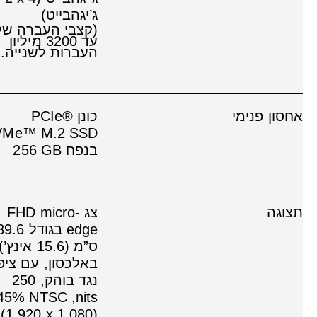
ג’יגהבייט)
(קצבי העברה של
עד ‎3200 מיליון
העברות לשנייה.)
אחסון פנימי
כונן PCIe®
VMe™ M.2 SSD
בנפח ‎256 GB
תצוגה
צג FHD micro-
edge בגודל 9.6
ס”מ (15.6 אינץ’)
באלכסון, עם ציפו
נגד בוהק, ‎250
1,080)
(‎1,920 x