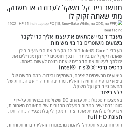
מחשב נייד קל משקל לעבודה או משחק,
מתי שאתה זקוק לו
מעבד דינמי שמתאים את עצמו אליך כדי לקבל
ביצועים משופרים בריבוי משימות
מעבדי Intel® Core™‎ דור 12 מקצים את הביצועים היכן
שאתה זקוק להם ביותר – ובכך חוסכים לך זמן ומגדילים את
יכולתך לעשות את הדברים שאתה רוצה לעשות באמת.
כרטיס גרפי Intel® Iris® Xᵉ
ביצועים מרשימים ליצירה, משחקים ובידור. רמה חדשה של
ביצועי גרפיקה וחוויה ויזואלית מרהיבה וחדה – עם הנוחות של
מחשב נייד דק וקל משקל.
ללא ריצוד
באמצעות טכנולוגיית עמעום DC ששולטת בבהירות על-ידי
כוונון זרם ישיר במקום הפעלה מחזורית של התאורה האחורית,
אנו יכולים להפחית את ריצודי המסך לקבלת צפייה נוחה יותר.
תצוגת Full HD
התרווח בכסא ותתחיל ליהנות מתצוגות ויזואליות ברורות וחדות