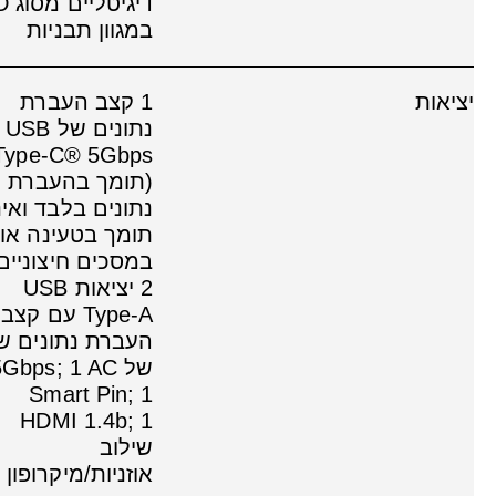
דיגיטל
במגוון תבניות
יציאות
1 קצב העברת
נתונים של USB
Type-C® 5Gbps
(תומך בהעברת
נתונים בלבד ואינ
תומך בטעינה או
במסכים חיצוניים)
2 יציאות USB
Type-A עם קצב
העברת נתונים ש
של Gbps; 1 AC
Smart Pin; 1
HDMI 1.4b; 1
שילוב
אוזניות/מיקרופון