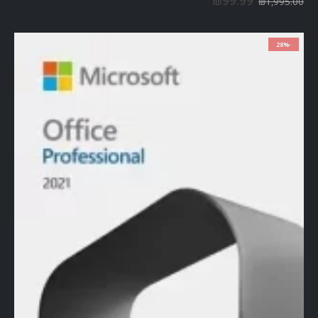
₪
99.99
₪
1,995.00
-28%