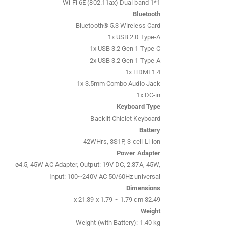
Wi-Fi 6E (802.11ax) Dual band 1*1
Bluetooth
Bluetooth® 5.3 Wireless Card
1x USB 2.0 Type-A
1x USB 3.2 Gen 1 Type-C
2x USB 3.2 Gen 1 Type-A
1x HDMI 1.4
1x 3.5mm Combo Audio Jack
1x DC-in
Keyboard Type
Backlit Chiclet Keyboard
Battery
42WHrs, 3S1P, 3-cell Li-ion
Power Adapter
ø4.5, 45W AC Adapter, Output: 19V DC, 2.37A, 45W,
Input: 100~240V AC 50/60Hz universal
Dimensions
32.49 x 21.39 x 1.79 ~ 1.79 cm
Weight
Weight (with Battery): 1.40 kg