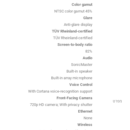
Color gamut
45% NTSC color gamut
Glare
Anti-glare display
TÜV Rheinland-certified
TÜV Rheinland-certified
Screen-to-body ratio
82%
Audio
SonicMaster
Built-in speaker
Built-in array microphone
Voice Control
With Cortana voice-recognition support
Front-Facing Camera
מפרט
720p HD camera; With privacy shutter
Ethernet
None
Wireless