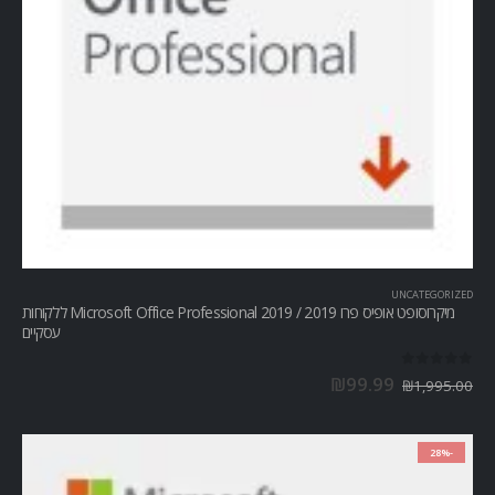
UNCATEGORIZED
מיקרוסופט אופיס פרו Microsoft Office Professional 2019 / 2019 ללקוחות
עסקיים
out of 5
0
₪
99.99
₪
1,995.00
-28%