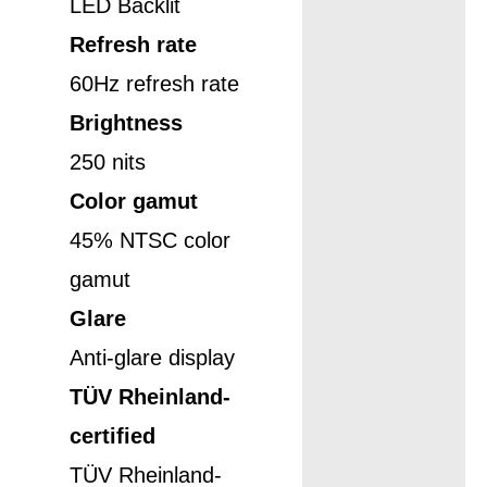
LED Backlit
Refresh rate
60Hz refresh rate
Brightness
250 nits
Color gamut
45% NTSC color
gamut
Glare
Anti-glare display
TÜV Rheinland-
certified
TÜV Rheinland-