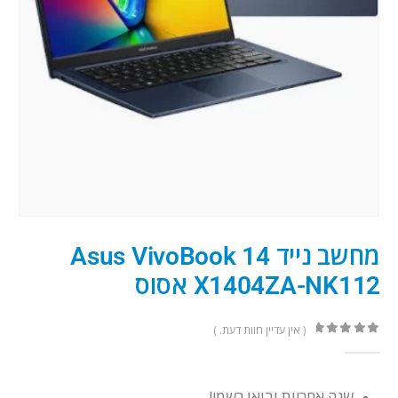
מחשב נייד Asus VivoBook 14
X1404ZA-NK112 אסוס
( אין עדיין חוות דעת. )
out of 5
0
שנה אחריות יבואן רשמי!