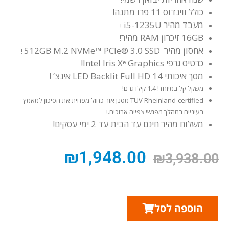
כולל ווינדוס 11 פרו מתנה!
מעבד מהיר i5-1235U
!
16GB זיכרון RAM מהיר!
אחסון מהיר 512GB M.2 NVMe™ PCIe® 3.0 SSD
!
כרטיס גרפי Intel Iris Xᵉ Graphics!
מסך איכותי LED Backlit Full HD 14 אינצ’ !
משקל קל במיוחד! 1.4 קילו גרם!
TÜV Rheinland-certified מסנן אור כחול מפחית את הסיכון למאמץ
בעיניים במהלך מפגשי צפייה ארוכים.!
משלוח מהיר חינם עד הבית עד 2 ימי עסקים!
₪
1,948.00
₪
3,938.00
הוספה לסל