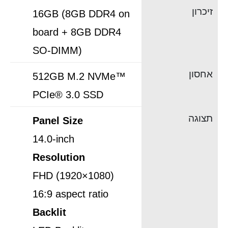
זיכרון
16GB (8GB DDR4 on
board + 8GB DDR4
SO-DIMM)
אחסון
512GB M.2 NVMe™
PCIe® 3.0 SSD
תצוגה
Panel Size
14.0-inch
Resolution
FHD (1920×1080)
16:9 aspect ratio
Backlit