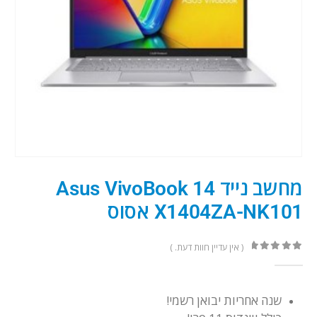
מחשב נייד Asus VivoBook 14
X1404ZA-NK101 אסוס
( אין עדיין חוות דעת. )
out of 5
0
שנה אחריות יבואן רשמי!