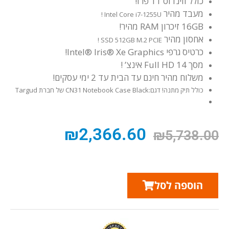
כולל ווינדוס 11 פרו!
מעבד מהיר
Intel Core i7-1255U !
16GB זיכרון RAM מהיר!
אחסון מהיר
SSD 512GB M.2 PCIE !
כרטיס גרפי Intel® Iris® Xe Graphics!
מסך Full HD 14 אינצ’ !
משלוח מהיר חינם עד הבית עד 2 ימי עסקים!
כולל תיק מתנה! דגם:CN31 Notebook Case Black של חברת Targud
₪
2,366.60
₪
5,738.00
הוספה לסל