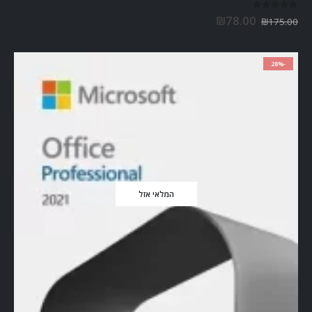
out of 5
0
₪
78.00
₪
175.00
-28%
המלאי אזל