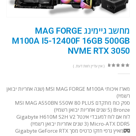
מחשב גיימינג MAG FORGE
M100A I5-12400F 16GB 500GB
NVME RTX 3050
( אין עדיין חוות דעת. )
out of 5
0
מארז איכותי MSI MAG FORGE M100A (שנה אחריות יבואן
רשמי!)
ספק כוח מתקדם MSI MAG A550BN 550W 80 PLUS
Bronze (5 שנים אחריות יבואן רשמי!)
לוח אם לוח למעבדי אינטל Gigabyte H610M S2H V2
Micro-ATX DDR5 (3 שנים אחריות יבואן רשמי!)
מאיץ גרפי חזק! כרטיס מסך Gigabyte GeForce RTX