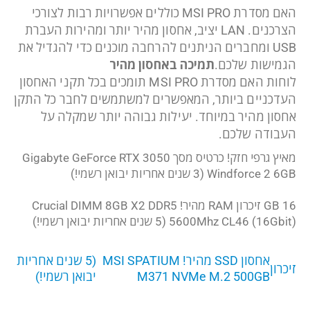
האם מסדרת MSI PRO כוללים אפשרויות רבות לצורכי
הצרכנים. LAN יציב, אחסון מהיר יותר ומהירות העברת
USB ומחברים הניתנים להרחבה מוכנים כדי להגדיל את
הגמישות שלכם.
תמיכה באחסון מהיר
לוחות האם מסדרת MSI PRO תומכים בכל תקני האחסון
העדכניים ביותר, המאפשרים למשתמשים לחבר כל התקן
אחסון מהיר במיוחד. יעילות גבוהה יותר שמקלה על
העבודה שלכם.
מאיץ גרפי חזק! כרטיס מסך Gigabyte GeForce RTX 3050
Windforce 2 6GB
(3 שנים אחריות יבואן רשמי!)
16 GB זיכרון RAM מהיר! Crucial DIMM 8GB X2 DDR5
5600Mhz CL46 (16Gbit)
(5 שנים אחריות יבואן רשמי!)
אחסון SSD מהיר! MSI SPATIUM
(5 שנים אחריות
זיכרון
M371 NVMe M.2 500GB
יבואן רשמי!)