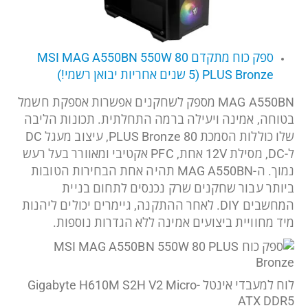
ספק כוח מתקדם MSI MAG A550BN 550W 80
PLUS Bronze (5 שנים אחריות יבואן רשמי!)
MAG A550BN מספק לשחקנים אפשרות אספקת חשמל
בטוחה, אמינה ויעילה ברמה התחלתית. תכונות הליבה
שלו כוללות הסמכת 80 PLUS Bronze, עיצוב מעגל DC
ל-DC, מסילת 12V אחת, PFC אקטיבי ומאוורר בעל רעש
נמוך. ה-MAG A550BN תהיה אחת הבחירות הטובות
ביותר עבור שחקנים שרק נכנסים לתחום בניית
המחשבים DIY. לאחר ההתקנה, גיימרים יכולים ליהנות
מיד מחוויית ביצועים אמינה ללא הגדרות נוספות.
לוח למעבדי אינטל Gigabyte H610M S2H V2 Micro-
ATX DDR5