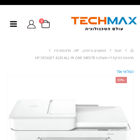
0
חנות
מחשבים וגיימינג
,
HP
,
מדפסות ודיו
מדפסת ‏הזרקת דיו ‏משולבת HP DESKJET 4220 ALL IN ONE 54R37B
המלאי אזל
-30%