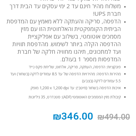
משלוח מהיר חינם עד 2 ימי עסקים עד הבית דרך
חברת UPS!
הדפסה, סריקה והעתקה ללא מאמץ עם המדפסת
הביתית הקומפקטית והאלחוטית הזו עם מזין
מסמכים אוטומטי, בשילוב עם אפליקציית
ההדפסה הקלה ביותר לשימוש. מהדפסת תוויות
ועד למתכונים, תיהנו מחוויה חלקה של חברת
המדפסות מספר 1
בעולם.
פונקציות: הדפסה, העתקה, סריקה, אלחוט, שליחת פקס נייד
מהירות הדפסה: מהירויות הדפסה של עד 8.5 עמודים לדקה (בשחור) ועד
5.5 עמודים לדקה
(בצבע)
איכות הדפסה בשחור (מיטבי): עד ‎1,200 x 1,200 dpi‏ מופק
קיבולת מזין המסמכים האוטומטי (ADF‏): סטנדרט, 35 גיליונות
₪
346.00
₪
494.00