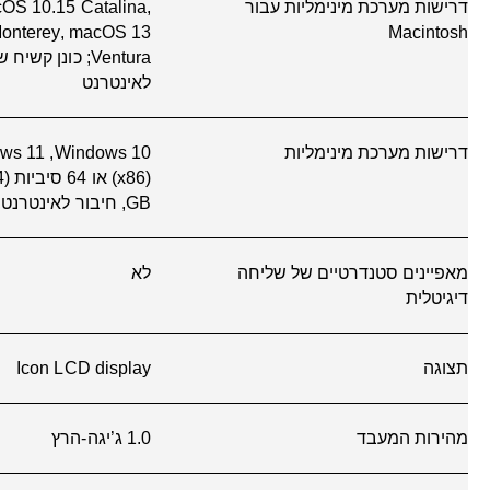
זיכרון
זיכרון DDR1 של ‎64 MB
אחסון פנימי
לא
מערכות הפעלה תואמות
 11 Big Sur; macOS
Chrome
קלט טיפול בנייר, סטנדרטי
מגש הזנה ל-‏60 גיליונות
פלט טיפול בנייר, סטנדרטי
מגש פלט ל-‏25 גיליונות