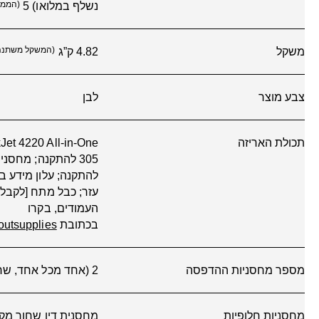
3YM63AE מח
בפועל משתנה במידה 
המודפסים ולגורמים נ
בכתובת
7
tsupplies
אחריות
ישראל.
חוות דעת (0)
Get in touch