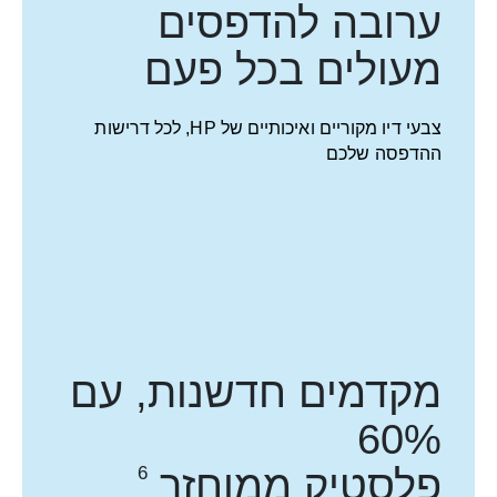
60%
פלסטיק
ממוחזר
6
בחרו מדפסות עם 60% פלסטיק ממוחזר ועזרו להגן
7
6
על היערות שלנו בכל עמוד
שמדפיסים
מפרט טכני
קישוריות, רגיל:
יציאת Wi-Fi 802.11b/g/n‏; Hi-Speed
USB 2.0 (התקן)
יכולת הדפסה ניידת:
Apple AirPrint™‎; מערכת הפעלה