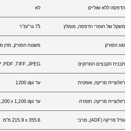
מהירות סריקה (רגילה, A4)
לא ישים
מהירות סריקה דו-צדדית (רגילה, A4)
לא ישים
מהירות סריקה דו-צדדית (רגילה, Letter‏)
N/A
מהירות סריקה (רגילה, Letter)
N/A
קיבולת מזין המסמכים האוטומטי (ADF‏)
סטנדרט, 35 גיליונות
טכנולוגיית סריקה
חיישן Contact Image Sensor ‏(CIS)
מהירות העתקה בשחור (ISO‏)
עד 6 עותקים
לדקה
3