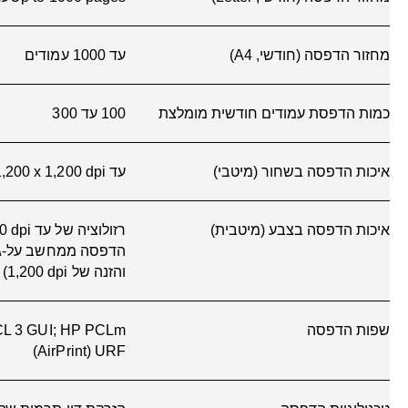
קישוריות, רגיל
יציאת Wi-Fi 802.11b/g/n‏; Hi-Speed USB 2.0 (התקן)
יכולת הדפסה ניידת
Mopria‏; אפליקצית
2
יכולות רשת
בלבד
יכולת אלחוטית
בלבד
טכנולוגיות אלחוט
802.11b/g/n‏
דרישות מערכת מינימליות עבור
OS 10.15 Catalina,
onterey, macOS 13
Macintosh