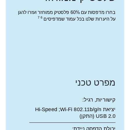
Chrome‏; באישור Mopria‏;
8
אפליקצית
HP
מחזור הדפסה (חודשי, A4):
עד 1000 עמודים
מחזור הדפסה (חודשי, Letter):
Up to 1000 pages
קלט טיפול בנייר, סטנדרטי:
מגש הזנה ל-‏60 גיליונות
טכנולוגיית הדפסה:
הזרקת דיו תרמית של HP
הדפסה ללא שוליים:
לא