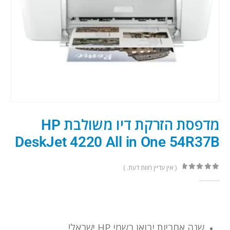
מדפסת ‏הזרקת דיו ‏משולבת HP
DeskJet 4220 All in One 54R37B
( אין עדיין חוות דעת. )
out of 5
0
שנה אחריות יבואן רשמי HP ישראל!