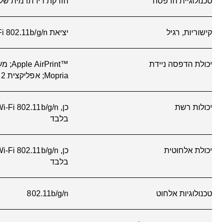
לאינטרנט
דרישות מערכת מינימליות
GB, חיבור לאינטרנט, Internet Explorer.
מאפיינים סטנדרטיים של שליחה
לא
דיגיטלית
תצוגה
Icon LCD display
מהירות המעבד
‎1.0 ג’יגה-הרץ
זיכרון מרבי
זיכרון DDR1 של ‎64 MB; פלאש ‎24 MB‏