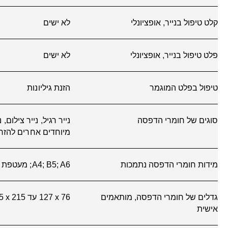
משקל של חומרי הדפסה, מומלץ
75 גר’/מ”ר
סוג הסורק
משטח הסורק, מזין מ
תבנית הקבצים הסרוקים
JPEG‏, TIFF‏, PDF‏, BMP‏, PNG
רזולוציית סריקה, אופטית
עד 1200‎ dpi
רזולוציית סריקה, חומרה
עד ‎1,200 x 1,200 dpi‏
גודל סריקה (ADF), מרבי
גודל סריקה, מרבי
‎216 x 297 מ”מ