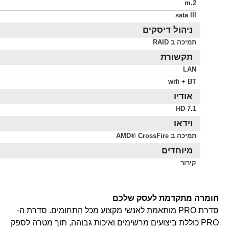
m.2
sata III
ניהול דיסקים
תמיכה ב RAID
תקשורת
LAN
wifi + BT
אודיו
HD 7.1
וידאו
תמיכה ב AMD® CrossFire
מיוחדים
קירור
חומרה מתקדמת לעסק שלכם
סדרת PRO מותאמת לאנשי מקצוע מכל התחומים. סדרת ה-
PRO כוללת ביצועים מרשימים ואיכות גבוהה, תוך מטרה לספק