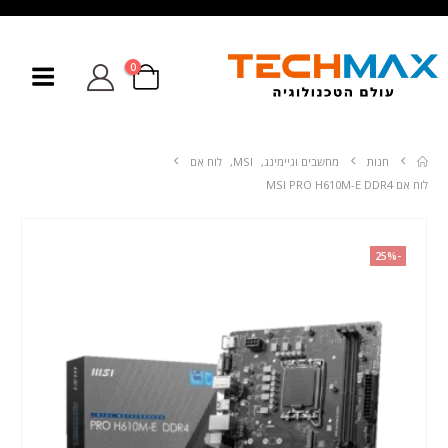
0
חנות
מחשבים וגיימינג
,
MSI
,
לוח אם
לוח אם MSI PRO H610M-E DDR4
-25%