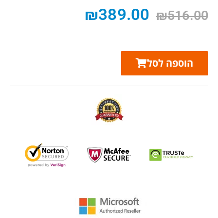
₪
389.00
₪
516.00
הוספה לסל