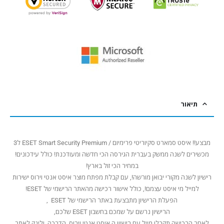
תיאור
מבצע!! איסט סמארט סקיוריטי פרימיום / ESET Smart Security Premium ל3
מכשירים לשנה ממשק בעברית הגירסה הכי חדשה ומעודכנת! כולל עידכונים!
במחיר הכי זול בארץ!
רישיון לשנה מקורי יבואן מורשה!, עם קבלת מפתח מוצר איסט אנטי וירוס ישירות
למייל מי איסט עצמם!, כולל אישור רכישה מהאתר הרישמי של ESET!
הפעלת הרישיון מתבצעת באתר הרישמי של ESET ,
הרישיון נרשם על שמכם בחשבון ESET שלכם,
לאחר הרכישה תקבלו מייל עם רישיון ה איסט אנטי וירוס, הדרכה, ולינק לאתר