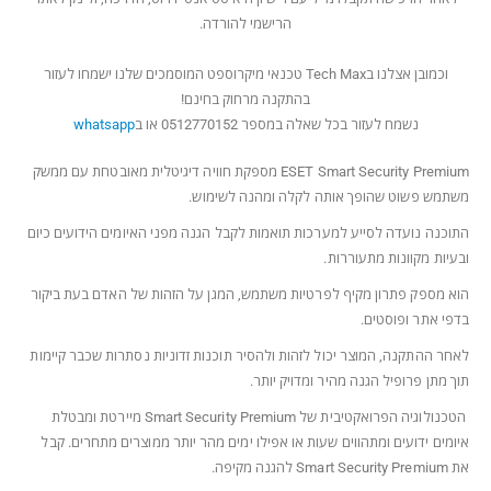
הרישמי להורדה.
וכמובן אצלנו בTech Max טכנאי מיקרוספט המוסמכים שלנו ישמחו לעזור
בהתקנה מרחוק בחינם!
נשמח לעזור בכל שאלה במספר 0512770152 או ב
whatsapp
ESET Smart Security Premium מספקת חוויה דיגיטלית מאובטחת עם ממשק
משתמש פשוט שהופך אותה לקלה ומהנה לשימוש.
התוכנה נועדה לסייע למערכות תואמות לקבל הגנה מפני האיומים הידועים כיום
ובעיות מקוונות מתעוררות.
הוא מספק פתרון מקיף לפרטיות משתמש, המגן על הזהות של האדם בעת ביקור
בדפי אתר ופוסטים.
לאחר ההתקנה, המוצר יכול לזהות ולהסיר תוכנות זדוניות נסתרות שכבר קיימות
תוך מתן פרופיל הגנה מהיר ומדויק יותר.
הטכנולוגיה הפרואקטיבית של Smart Security Premium
מיירטת ומבטלת
איומים ידועים ומתהווים שעות או אפילו ימים מהר יותר ממוצרים מתחרים. קבל
את Smart Security Premium להגנה מקיפה.