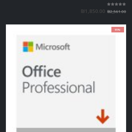
out of 5
5.00
₪
1,850.00
₪
2,561.00
-95%