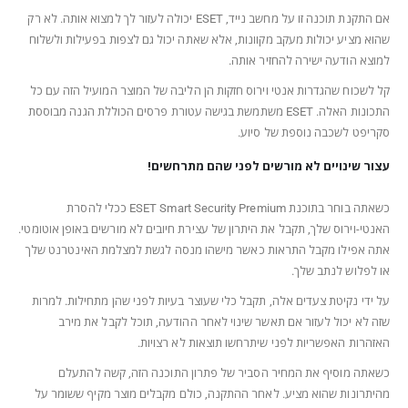
אם התקנת תוכנה זו על מחשב נייד, ESET יכולה לעזור לך למצוא אותה. לא רק
שהוא מציע יכולות מעקב מקוונות, אלא שאתה יכול גם לצפות בפעילות ולשלוח
למוצא הודעה ישירה להחזיר אותה.
קל לשכוח שהגדרות אנטי וירוס חזקות הן הליבה של המוצר המועיל הזה עם כל
התכונות האלה. ESET משתמשת בגישה עטורת פרסים הכוללת הגנה מבוססת
סקריפט לשכבה נוספת של סיוע.
עצור שינויים לא מורשים לפני שהם מתרחשים!
כשאתה בוחר בתוכנת ESET Smart Security Premium ככלי להסרת
האנטי-וירוס שלך, תקבל את היתרון של עצירת חיובים לא מורשים באופן אוטומטי.
אתה אפילו מקבל התראות כאשר מישהו מנסה לגשת למצלמת האינטרנט שלך
או לפלוש לנתב שלך.
על ידי נקיטת צעדים אלה, תקבל כלי שעוצר בעיות לפני שהן מתחילות. למרות
שזה לא יכול לעזור אם תאשר שינוי לאחר ההודעה, תוכל לקבל את מירב
האזהרות האפשריות לפני שיתרחשו תוצאות לא רצויות.
כשאתה מוסיף את המחיר הסביר של פתרון התוכנה הזה, קשה להתעלם
מהיתרונות שהוא מציע. לאחר ההתקנה, כולם מקבלים מוצר מקיף ששומר על