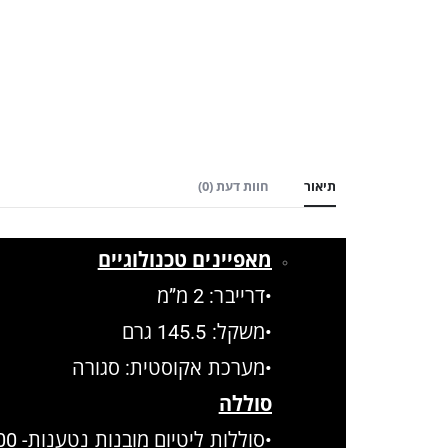
תיאור
חוות דעת (0)
מאפיינים טכנולוגיים
•דרייבר: 2 מ”מ
•משקל: 145.5 גרם
•מערכת אקוסטית: סגורה
סוללה
•סוללות ליטיום מובנות נטענות- 100 mAh