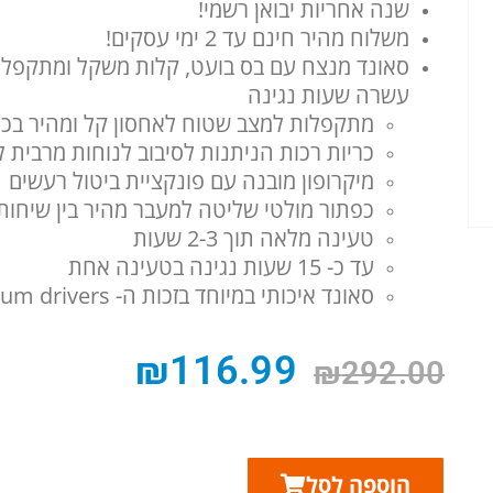
שנה אחריות יבואן רשמי!
משלוח מהיר חינם עד 2 ימי עסקים!
סאונד מנצח עם בס בועט, קלות משקל ומתקפל
עשרה שעות נגינה
מתקפלות למצב שטוח לאחסון קל ומהיר בכל
כריות רכות הניתנות לסיבוב לנוחות מרבית לא
מיקרופון מובנה עם פונקציית ביטול רעשים
כפתור מולטי שליטה למעבר מהיר בין שיחות 
טעינה מלאה תוך 2-3 שעות
עד כ- 15 שעות נגינה בטעינה אחת
סאונד איכותי במיוחד בזכות ה- 32mm neodymium drivers
₪
116.99
₪
292.00
הוספה לסל