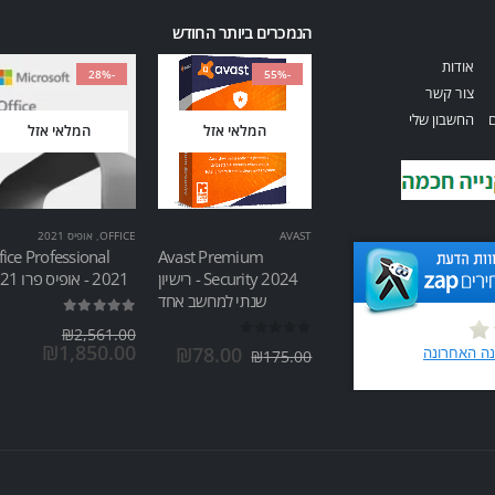
הנמכרים ביותר החודש
אודות
-28%
-55%
צור קשר
ם
החשבון שלי
המלאי אזל
המלאי אזל
AVAST
OFFICE
,
אופיס 2021
fice Professional
Avast Premium
Security 2024 - רישיון
2021 - אופיס פרו 2021
שנתי למחשב אחד
out of 5
5.00
₪
2,561.00
out of 5
0
₪
1,850.00
₪
78.00
₪
175.00