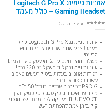
אוזניות גיימינג Logitech G Pro X
Gaming Headset – כולל מעמד
( אין עדיין חוות דעת. )
out of 5
0
אוזניות גיימינג Logitech G Pro X כולל
מעמד! צבע שחור שנתיים אחריות יבואן
הרשמי!
משלוח מהיר חינם עד 2 ימי עסקים עד הבית!
אוזניות גיימינג קלות משקל רק 320 גרם!
רפידות אוזניים בעלות ביטול רעשים פאסיבי
עשויות ספוג זכרון רך!
PRO-G דרייברים אגדיים בגודל 50 מ”מ
מיקרופון איכותי נתיק טכנולוגיית מיקרופון
BLUE VO!CE מעניקה לכם מבחר של מסנני
קול בזמן אמת להפחתת רעש