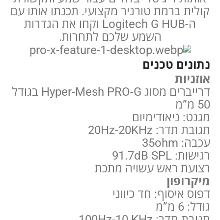
קולית ברמת טורניר מקצועי. תכנתו אותו עם
ה-Logitech G HUB וקחו את הגדרות
השמע שלכם לתחרות.
נתונים טכנים
אוזניות
דרייברים מסוג Hyper-Mesh PRO-G בגודל
50 מ”מ
מגנט: ניאודימיום
תגובת תדר: 20Hz-20KHz
עכבה: 35ohm
רגישות: 91.7dB SPL
רצועת ראש עשויה מתכת
מיקרופון
דפוס איסוף: חד כיווני
גודל: 6 מ”מ
תגובת תדר: 100Hz-10 KHz