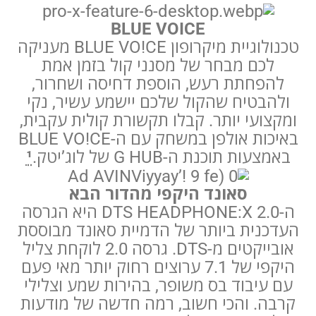
BLUE VOICE
טכנולוגיית מיקרופון BLUE VO!CE מעניקה
לכם מבחר של מסנני קול בזמן אמת
להפחתת רעש, הוספת דחיסה ושחרור,
ולהבטיח שהקול שלכם יישמע עשיר, נקי
ומקצועי יותר. קבלו תקשורת קולית עקבית,
באיכות אולפן במשחק עם ה-BLUE VO!CE
באמצעות תוכנת ה-G HUB של לוג’יטק.
¹
סאונד היקפי מהדור הבא
ה-DTS HEADPHONE:X 2.0 היא הגרסה
העדכנית ביותר של הדמיית סאונד מבוססת
אובייקטים מ-DTS. גרסה 2.0 לוקחת צליל
היקפי של 7.1 ערוצים רחוק יותר מאי פעם
עם עיבוד בס משופר, בהירות שמע וצלילי
קרבה. והכי חשוב, רמה חדשה של מודעות