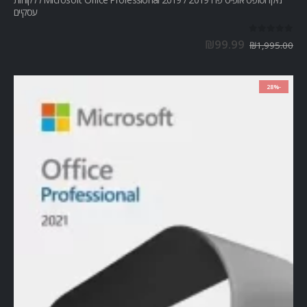
עסקיים
out of 5
0
₪
99.99
₪
1,995.00
-28%