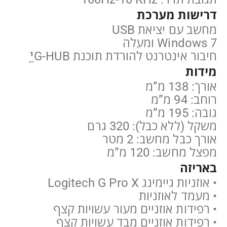
דרישות מערכת
מחשב עם יציאת USB
Windows 7 ומעלה
חיבור אינטרנט להורדת תוכנת
G-HUB
¹
מידות
אורך: 138 מ”מ
רוחב: 94 מ”מ
גובה: 195 מ”מ
משקל (ללא כבל): 320 גרם
אורך כבל מחשב: 2 מטר
מפצל מחשב: 120 מ”מ
באריזה
•
אוזניות גיימינג Logitech G Pro X
•
מעמד לאוזניות
•
רפידות אוזניים מעור עשויות קצף
•
רפידות אוזניים מבד עשויות קצף