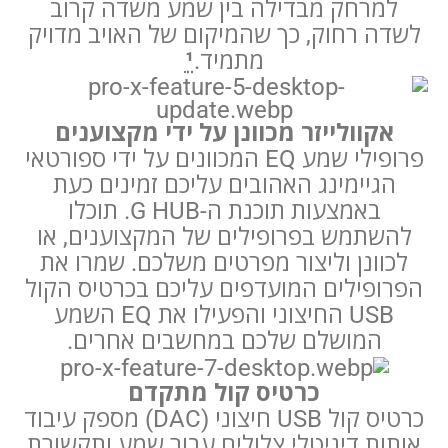
למרחק מבדילה בין שמע משדה קרוב
לשדה רחוק, כך שהמיקום של האויב מדויק
מתמיד.
¹
אקוולייזר מכוונן על ידי מקצוענים
פרופילי שמע EQ המכוונים על ידי ספורטאי
הגיימינג האהובים עליכם זמינים כעת
באמצעות תוכנת ה-G HUB. תוכלו
להשתמש בפרופילים של המקצוענים, או
לכוונן וליצור מפרטים משלכם. שמרו את
הפרופילים המועדפים עליכם בכרטיס הקול
USB החיצוני והפעילו את EQ השמע
המושלם שלכם במחשבים אחרים.
כרטיס קול מתקדם
כרטיס קול USB חיצוני (DAC) מספק עיבוד
אותות דיגיטלי צלולים עבור שמע ותקשורת