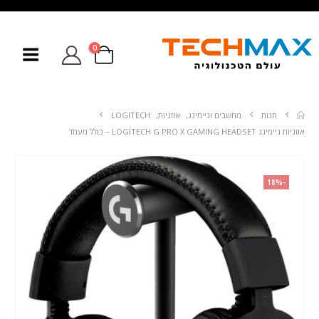
0
חנות
מחשבים וגיימינג
,
אוזניות
,
LOGITECH
אוזניות גיימינג LOGITECH G PRO X GAMING HEADSET – כולל מעמד
-18%