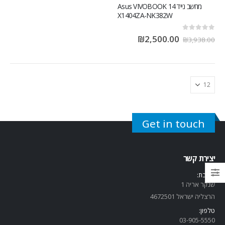
מחשב נייד Asus VIVOBOOK 14
X1404ZA-NK382W
out of 5
0
₪
2,500.00
₪
3,938.00
Get in touch
יצירת קשר
כתובת:
שנקר אריה 1
הרצליה ישראל 4672501
טלפון:
03-905-5
550