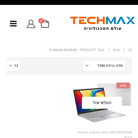
0
חנות
PRODUCT TAG -
X1404ZA-NK382W
-37%
המלאי אזל
UNCATEGORIZED
,
ASUS
,
מחשבים
,
מחשבים
ניידים