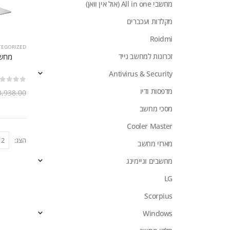
מחשבי All in one (אול אין וואן)
מקלדות ועכברים
Roidmi
TEGORIZED
זכרונות למחשב נייד
Antivirus & Security
out of 5
0
מדפסות ודיו
3,938.00
מסכי מחשב
Cooler Master
הצג:
מארזי מחשב
מחשבים וגיימינג
LG
Scorpius
Windows