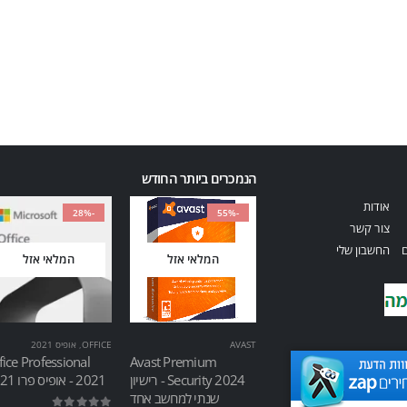
הנמכרים ביותר החודש
אודות
-28%
-55%
צור קשר
ם
החשבון שלי
המלאי אזל
המלאי אזל
AVAST
OFFICE
,
אופיס 2021
fice Professional
Avast Premium
Security 2024 - רישיון
2021 - אופיס פרו 2021
שנתי למחשב אחד