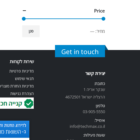
Price
מחיר:
—
סנן
Get in touch
שירות לקוחות
מדיניות פרטיות
יצירת קשר
תנאי שימוש
כתובת:
מדיניות החזרת מוצרי
שנקר אריה 1
הצהרת נגישות
הרצליה ישראל 4672501
טלפון:
03-905-5
550
אימייל:
info@techmax.co.il
שעות פעילות: