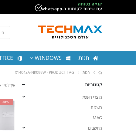
קנייה בטוחה
עם שירות לקוחות ב-whatsapp
חנות
WINDOWS
FFICE
חנות
PRODUCT TAG -
X1404ZA-NK099W
קטגוריות
איך למיין
מוצרי חשמל
-38%
משלוח
MAG
מחשבים