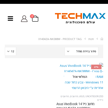
0
חנות
PRODUCT TAG -
X1404ZA-NK088W
-47%
המלאי אזל
UNCATEGORIZED
,
ASUS
,
מחשבים
,
מחשבים
ניידים
מחשב נייד Asus VivoBook 14