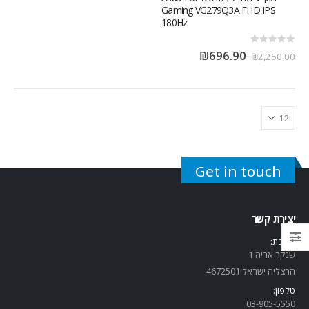
Gaming VG279Q3A FHD IPS
180Hz
out of 5
0
₪
696.90
₪
2,250.00
Get in touch
יצירת קשר
כתובת:
שנקר אריה 1
הרצליה ישראל 4672501
טלפון:
03-905-5
550