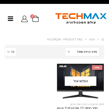
0
חנות
PRODUCT TAG -
VG279Q3A
-69%
המלאי אזל
ASUS
,
מחשבים וגיימינג
,
מסכי מחשב
מסך גיימינג ‏27 ‏אינטש Asus TUF