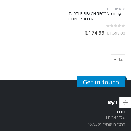
מחשבים וגיימינג
בקר חוטי TURTLE BEACH RECON
CONTROLLER
out of 5
0
₪
174.99
₪
1,698.00
Get in touch
יצירת קשר
כתובת:
שנקר אריה 1
הרצליה ישראל 4672501