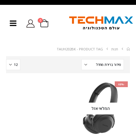
0
חנות
PRODUCT TAG -
TAUH202BK
-68%
המלאי אזל