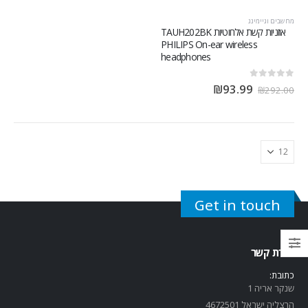
מחשבים וגיימינג
אוזניות קשת אלחוטיות TAUH202BK
PHILIPS On-ear wireless
headphones
out of 5
0
₪
93.99
₪
292.00
Get in touch
יצירת קשר
כתובת:
שנקר אריה 1
הרצליה ישראל 4672501