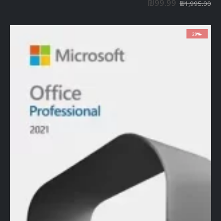
₪
99.99
₪
1,995.00
-28%