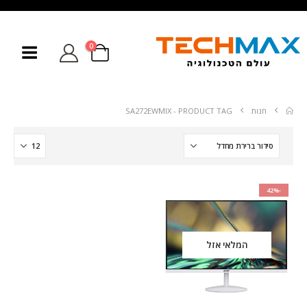
0
חנות
PRODUCT TAG -
SA272EWMIX
-42%
המלאי אזל