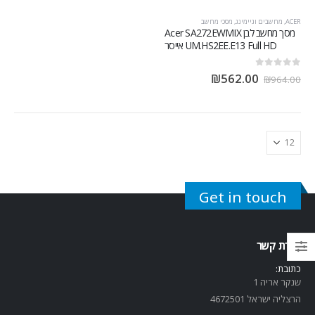
ACER
,
מחשבים וגיימינג
,
מסכי מחשב
מסך מחשב לבן Acer SA272EWMIX
UM.HS2EE.E13 Full HD אייסר
out of 5
0
₪
562.00
₪
964.00
Get in touch
יצירת קשר
כתובת:
שנקר אריה 1
הרצליה ישראל 4672501