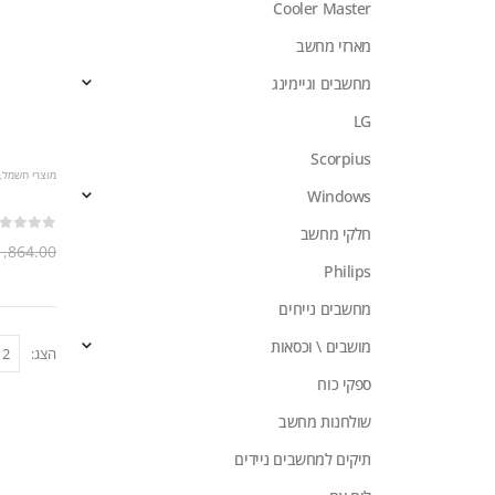
Cooler Master
מארזי מחשב
מחשבים וגיימינג
LG
Scorpius
מוצרי חשמל
,
Windows
חלקי מחשב
out of 5
0
1,864.00
Philips
מחשבים נייחים
מושבים \ וכסאות
הצג:
ספקי כוח
שולחנות מחשב
תיקים למחשבים ניידים