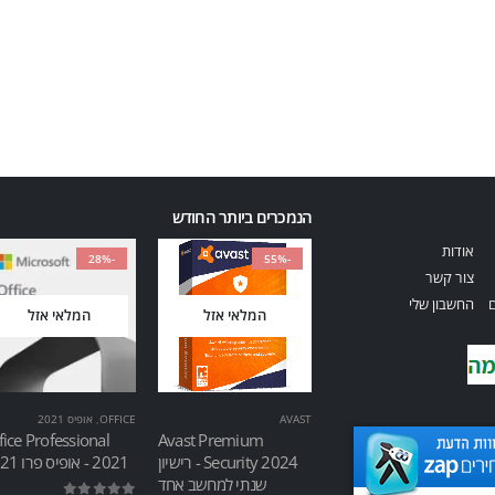
הנמכרים ביותר החודש
אודות
-28%
-55%
צור קשר
ם
החשבון שלי
המלאי אזל
המלאי אזל
AVAST
OFFICE
,
אופיס 2021
fice Professional
Avast Premium
Security 2024 - רישיון
2021 - אופיס פרו 2021
שנתי למחשב אחד