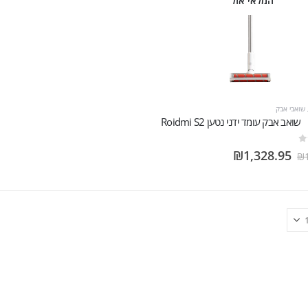
המלאי אזל
שואבי אבק
‏שואב אבק עומד ידני נטען Roidmi S2
₪
1,328.95
₪