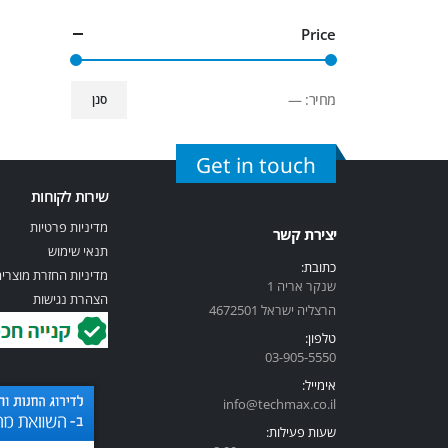
Price
מחיר:
—
סנן
Get in touch
שירות לקוחות
מדיניות פרטיות
יצירת קשר
תנאי שימוש
כתובת:
מדיניות החזרת מוצרי
שנקר אריה 1
הצהרת נגישות
הרצליה ישראל 4672501
טלפון:
03-905-5
550
אימייל:
info@techmax.co.il
שעות פעילות: