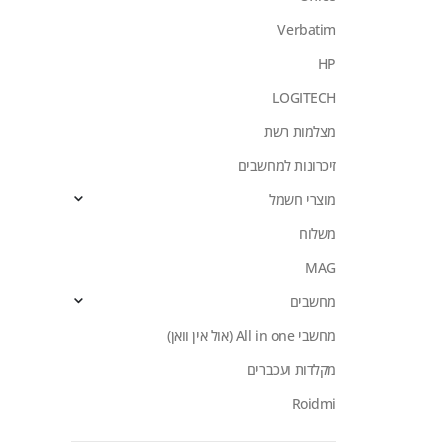
Verbatim
HP
LOGITECH
מצלמות רשת
זיכרונות למחשבים
מוצרי חשמל
משלוח
MAG
מחשבים
מחשבי All in one (אול אין וואן)
מקלדות ועכברים
Roidmi