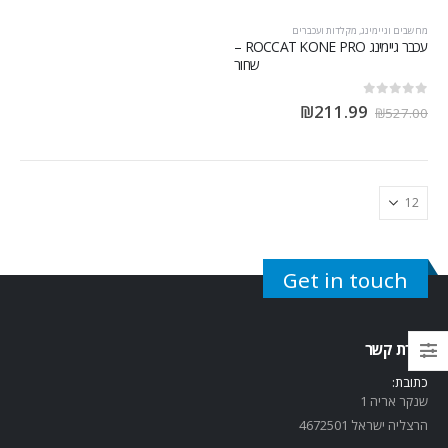
מחשבים וגיימינג
,
מקלדות ועכברים
עכבר גיימינג ROCCAT KONE PRO –
שחור
out of 5
0
₪
211.99
₪
527.00
Get in touch
יצירת קשר
כתובת:
שנקר אריה 1
הרצליה ישראל 4672501