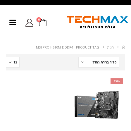
0
חנות
PRODUCT TAG -
MSI PRO H610M-E DDR4
-25%