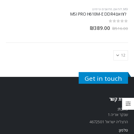
MSI
,
לוח אם
,
מחשבים וגיימינג
לוח אם MSI PRO H610M-E DDR4
out of 5
0
₪
389.00
₪
516.00
Get in touch
יצירת קשר
כתובת:
שנקר אריה 1
הרצליה ישראל 4672501
טלפון: