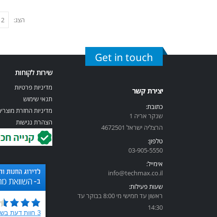
הצג:
Get in touch
שירות לקוחות
מדיניות פרטיות
יצירת קשר
תנאי שימוש
כתובת:
מדיניות החזרת מוצרי
שנקר אריה 1
הצהרת נגישות
הרצליה ישראל 4672501
טלפון:
03-905-5
550
אימייל:
info@techmax.co.il
שעות פעילות:
ראשון עד חמישי מי 8:00 בבוקר עד
14:30