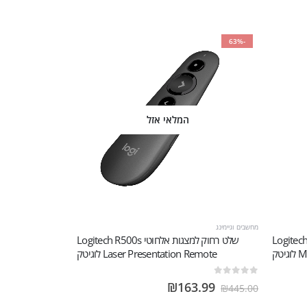
-63%
המלאי אזל
מחשבים וגיימינג
Logitech Ma
שלט רחוק ‏למצגות אלחוטי Logitech R500s
יטק
Laser Presentation Remote לוגיטק
out of 5
0
₪
163.99
₪
445.00