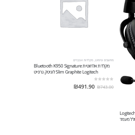
מחשבים וגיימינג
,
מקלדות ועכברים
מקלדת אלחוטית Bluetooth K950 Signature
Slim Graphite Logitech לוגיטק גרפיט
out of 5
0
₪
491.90
₪
743.00
Logitech G P