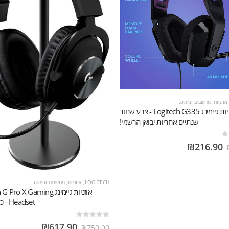
אוזניות
,
מחשבים וגיימינג
אוזניות גיימינג Logitech G335 - צבע שחור
שנתיים אחריות יבואן הרשמי!
₪
216.90
LOGITECH
,
אוזניות
,
מחשבים וגיימינג
אוזניות גיימינג ro X Gaming
Headset - כולל מעמד
out of 5
0
₪
617.90
₪
750.00