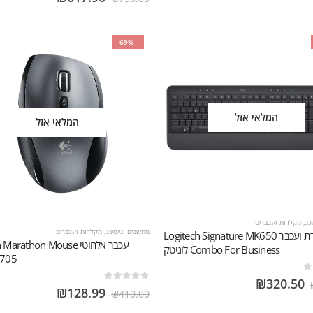
-69%
המלאי אזל
המלאי אזל
נג
,
מקלדות ועכברים
מחשבים וגיימינג
,
מקלדות ועכברים
‏מקלדת ועכבר Logitech Signature MK650
‏עכבר ‏אלחוטי rathon Mouse
Combo For Business לוגיטק
M705 לוג
₪
320.50
out of 5
0
₪
128.99
₪
410.00