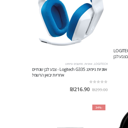
LOGITECH 
בצבע לבן
LOGITECH
,
אוזניות
,
מחשבים וגיימינג
אוזניות גיימינג Logitech G335 - צבע לבן שנתיים
אחריות יבואן הרשמי!
out of 5
0
₪
216.90
₪
299.00
-34%