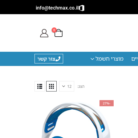
info@techmax.co.il
0
ים
מוצרי חשמל
צור קשר
הצג:
-27%