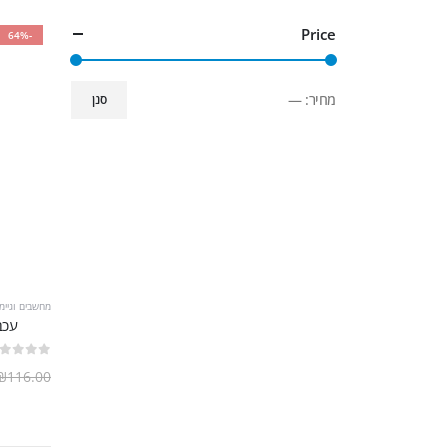
Price
-64%
מחיר:
—
סנן
מחשבים וגיימי
עכבר tical USB B100
out of 5
0
₪
116.00