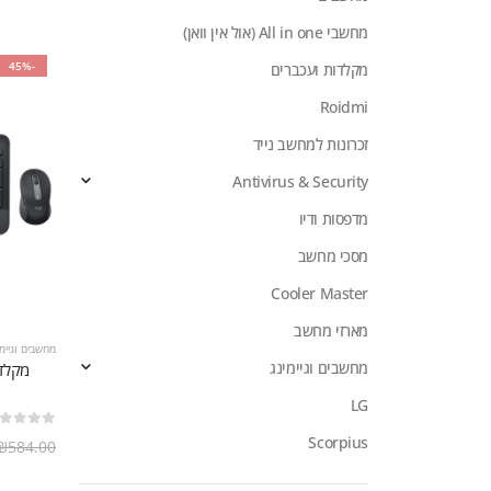
מחשבי All in one (אול אין וואן)
-45%
מקלדות ועכברים
Roidmi
זכרונות למחשב נייד
Antivirus & Security
מדפסות ודיו
מסכי מחשב
Cooler Master
מארזי מחשב
מחשבים וגיימי
מחשבים וגיימינג
LG
out of 5
0
Scorpius
₪
584.00