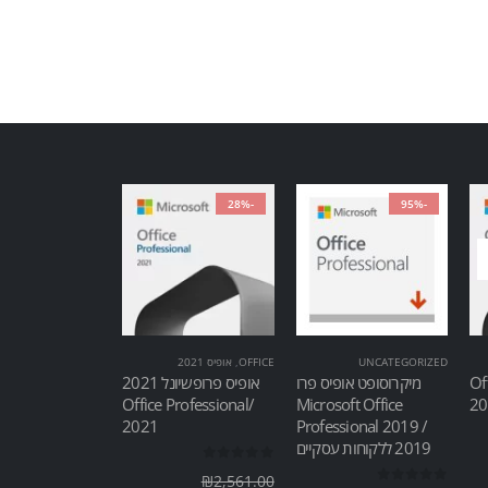
-28%
-95%
UNCATEGORIZED
OFFICE
,
אופיס 2021
Of
מיקרוסופט אופיס פרו
אופיס פרופשיונל 2021
/Office Professional
Microsoft Office
2021
Professional 2019 /
2019 ללקוחות עסקיים
out of 5
0
₪
2,561.00