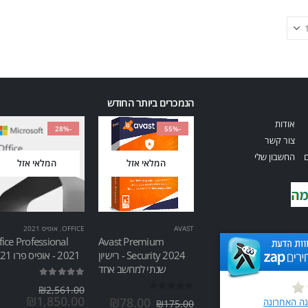
הנמכרים ביותר החודש
אודות
-28%
-55%
צור קשר
ם
החשבון שלי
המלאי אזל
המלאי אזל
AVAST
OFFICE
,
אופיס 2021
fice Professional
Avast Premium
Security 2024 - רישיון
2021 - אופיס פרו 2021
שנתי למחשב אחד
out of 5
5.00
₪
2,561.00
out of 5
0
₪
1,850.00
₪
78.00
₪
175.00