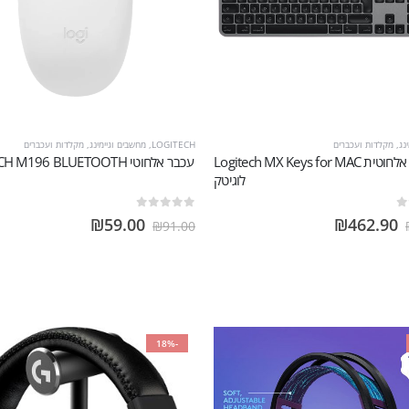
נג
,
מקלדות ועכברים
LOGITECH
,
מחשבים וגיימינג
,
מקלדות ועכברים
מקלדת אלחוטית Logitech MX Keys for MAC
עכבר אלחוטי M196 BLUETOOTH
לוגיטק
out of 5
0
₪
59.00
₪
462.90
₪
91.00
-18%