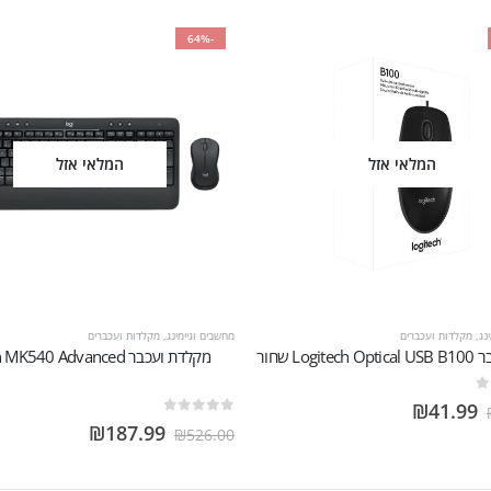
-64%
המלאי אזל
המלאי אזל
נג
,
מקלדות ועכברים
מחשבים וגיימינג
,
מקלדות ועכברים
Logitech Op שחור
‏מקלדת ועכבר 540 Advanced
₪
41.99
out of 5
0
₪
187.99
₪
526.00